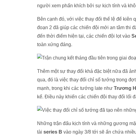
người xem phấn khích bởi sự kịch tính và khôn
Bên cạnh đó, với việc thay đổi thể lệ để kiên 
đoạn 2 đã giúp các chiến đội mới an tâm thi 
đến thời điểm hiện tại, các chiến đội lọt vào
S
toàn xứng đáng.
Thêm một sự thay đổi khá đặc biệt nữa đã ảnh
qua, đó là việc thay đổi chỉ số tướng trong đợ
mạnh, trong khi các tướng late như
Trương H
kể. Điều này khiến các chiến đội thay đổi lối 
Những trận đấu kịch tính và những gương mặ
tài
series B
vào ngày 3/8 tới sẽ ẩn chứa nhi