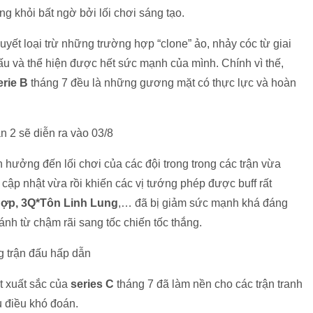
g khỏi bất ngờ bởi lối chơi sáng tạo.
quyết loại trừ những trường hợp “clone” ảo, nhảy cóc từ giai
đấu và thể hiện được hết sức mạnh của mình. Chính vì thế,
erie B
tháng 7 đều là những gương mặt có thực lực và hoàn
 hưởng đến lối chơi của các đội trong trong các trận vừa
t cập nhật vừa rồi khiến các vị tướng phép được buff rất
ợp, 3Q*Tôn Linh Lung
,… đã bị giảm sức mạnh khá đáng
đánh từ chậm rãi sang tốc chiến tốc thắng.
t xuất sắc của
series C
tháng 7 đã làm nền cho các trận tranh
ều điều khó đoán.