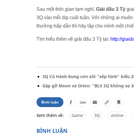
Sau một thời gian tạm nghỉ,
Giải đấu 3 Tỷ
giai
3Q vào mỗi dịp cuối tuần. Với những ai muốn
thưởng hấp dẫn thì hãy lập cho mình một chiế
Tìm hiểu thêm về giải đấu 3 Tỷ tại:
http://giai
3Q Củ Hành bung cơn sốt "xếp hình" kiểu 2
Gặp gỡ Moon và Orion: “BLV 3Q không sợ ă
Bình luận
Xem thêm về:
Game
3Q
online