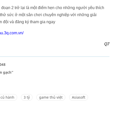
 đoạn 2 trở lại là một điểm hẹn cho những người yêu thích
 thử sức ở một sân chơi chuyên nghiệp với những giải
n đội và đăng ký tham gia ngay
dau.3q.com.vn/
Q7
048
n gạch”
củ hành
3 tỷ
game thủ việt
Asiasoft