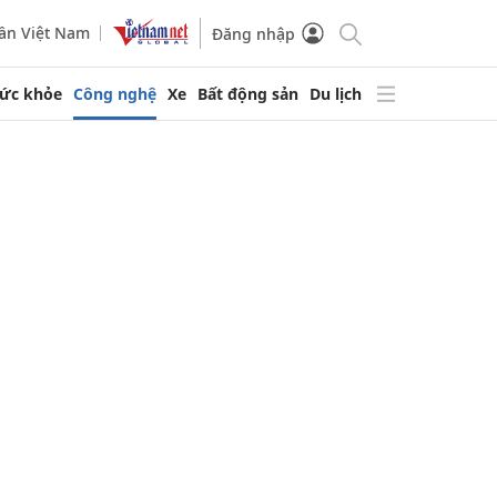
ần Việt Nam
Đăng nhập
ức khỏe
Công nghệ
Xe
Bất động sản
Du lịch