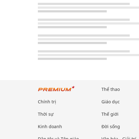
Thể thao
Chính trị
Giáo dục
Thời sự
Thế giới
Kinh doanh
Đời sống
Dân tộc và Tôn giáo
Văn hóa - Giải trí