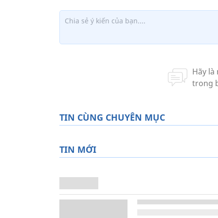
TIN CÙNG CHUYÊN MỤC
TIN MỚI