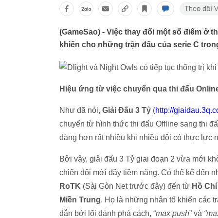
(GameSao) - Việc thay đổi một số điểm ở th
khiến cho những trận đấu của serie C trong
Hiệu ứng từ việc chuyển qua thi đấu Onlin
Như đã nói,
Giải Đấu 3 Tỷ
(
http://giaidau.3q.
chuyển từ hình thức thi đấu Offline sang thi đ
dàng hơn rất nhiều khi nhiều đội có thực lực 
Bởi vậy, giải đấu 3 Tỷ giai đoạn 2 vừa mới k
chiến đội mới đầy tiềm năng. Có thể kể đến n
RoTK
(Sài Gòn Net trước đây) đến từ
Hồ Chí
Miền Trung
. Họ là những nhân tố khiến các t
dẫn bởi lối đánh phá cách, “
max push
” và
“ma