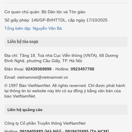
Cơ quan chủ quản: Bộ Dân tộc và Tôn giáo
Số giấy phép: 146/GP-BVHTTDL, cấp ngày 17/10/2025
Tổng biên tập: Nguyễn Văn Bá
Liên hệ tòa soạn
Địa chỉ: Tầng 18, Toà nhà Cục Viễn thông (VNTA), 68 Dương
Đình Nghệ, phường Cầu Giấy, TP. Hà Nội.
Điện thoại:
02439369898
- Hotline:
0923457788
Email: vietnamnet@vietnamnet.vn
© 1997 Báo VietNamNet. All rights reserved. Chỉ được phát hành
lại thông tin từ website này khi có sự đồng ý bằng văn bản của
báo VietNamNet.
Liên hệ quảng cáo
Công ty Cổ phần Truyền thông VietNamNet
0919405885 (Hà Nội)
0919435885 (Tp.HCM)
Hotline:
-