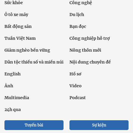
Sức khỏe
Công nghệ
Ô tô xe máy
Du lịch
Bất động sản
Bạn đọc
Tuần Việt Nam
Công nghiệp hỗ trợ
Giảm nghèo bền vững
Nông thôn mới
Dân tộc thiểu số và miền núi
Nội dung chuyên đề
English
Hồ sơ
Ảnh
Video
Multimedia
Podcast
24h qua
Tuyến bài
Sự kiện