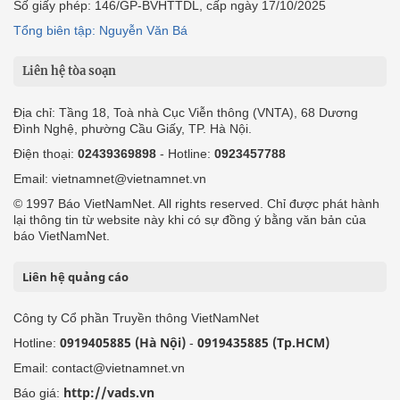
Số giấy phép: 146/GP-BVHTTDL, cấp ngày 17/10/2025
Tổng biên tập: Nguyễn Văn Bá
Liên hệ tòa soạn
Địa chỉ: Tầng 18, Toà nhà Cục Viễn thông (VNTA), 68 Dương
Đình Nghệ, phường Cầu Giấy, TP. Hà Nội.
Điện thoại:
02439369898
- Hotline:
0923457788
Email: vietnamnet@vietnamnet.vn
© 1997 Báo VietNamNet. All rights reserved. Chỉ được phát hành
lại thông tin từ website này khi có sự đồng ý bằng văn bản của
báo VietNamNet.
Liên hệ quảng cáo
Công ty Cổ phần Truyền thông VietNamNet
0919405885 (Hà Nội)
0919435885 (Tp.HCM)
Hotline:
-
Email: contact@vietnamnet.vn
http://vads.vn
Báo giá: