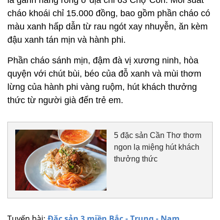
là gánh hàng rong ở địa chỉ 63 Chợ Con. Mỗi suất
cháo khoái chỉ 15.000 đồng, bao gồm phần cháo có
màu xanh hấp dẫn từ rau ngót xay nhuyễn, ăn kèm
đậu xanh tán mịn và hành phi.
Phần cháo sánh mịn, đậm đà vị xương ninh, hòa
quyện với chút bùi, béo của đỗ xanh và mùi thơm
lừng của hành phi vàng ruộm, hút khách thưởng
thức từ người già đến trẻ em.
5 đặc sản Cần Thơ thơm
ngon lạ miệng hút khách
thưởng thức
Tuyến bài:
Đặc sản 3 miền Bắc - Trung - Nam