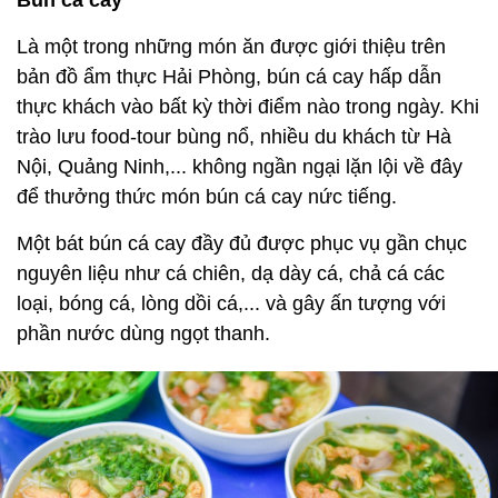
Là một trong những món ăn được giới thiệu trên
bản đồ ẩm thực Hải Phòng, bún cá cay hấp dẫn
thực khách vào bất kỳ thời điểm nào trong ngày. Khi
trào lưu food-tour bùng nổ, nhiều du khách từ Hà
Nội, Quảng Ninh,... không ngần ngại lặn lội về đây
để thưởng thức món bún cá cay nức tiếng.
Một bát bún cá cay đầy đủ được phục vụ gần chục
nguyên liệu như cá chiên, dạ dày cá, chả cá các
loại, bóng cá, lòng dồi cá,... và gây ấn tượng với
phần nước dùng ngọt thanh.