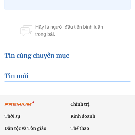
Tin cùng chuyên mục
Tin mới
Chính trị
Thời sự
Kinh doanh
Dân tộc và Tôn giáo
Thể thao