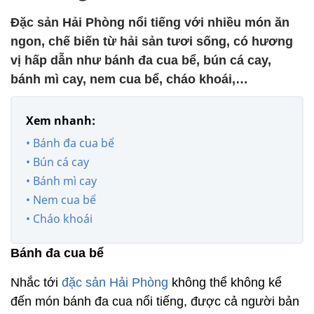
Đặc sản Hải Phòng nổi tiếng với nhiều món ăn
ngon, chế biến từ hải sản tươi sống, có hương
vị hấp dẫn như bánh đa cua bể, bún cá cay,
bánh mì cay, nem cua bể, cháo khoái,…
Xem nhanh:
• Bánh đa cua bể
• Bún cá cay
• Bánh mì cay
• Nem cua bể
• Cháo khoái
Bánh đa cua bể
Nhắc tới
đặc sản Hải Phòng
không thể không kể
đến món bánh đa cua nổi tiếng, được cả người bản