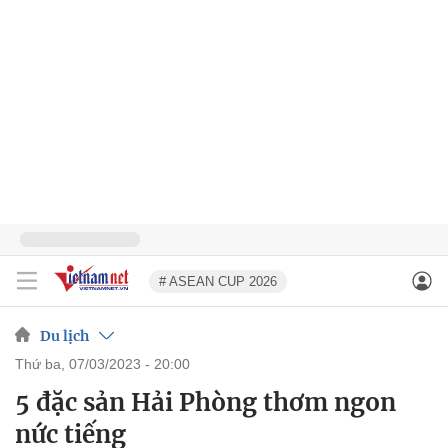
# ASEAN CUP 2026
Du lịch
thứ ba, 07/03/2023 - 20:00
5 đặc sản Hải Phòng thơm ngon
nức tiếng