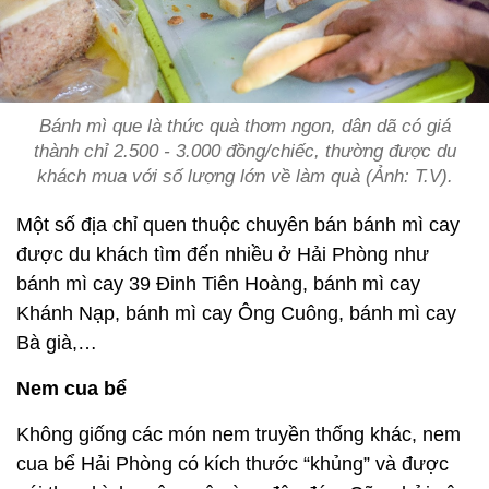
Bánh mì que là thức quà thơm ngon, dân dã có giá
thành chỉ 2.500 - 3.000 đồng/chiếc, thường được du
khách mua với số lượng lớn về làm quà (Ảnh: T.V).
Một số địa chỉ quen thuộc chuyên bán bánh mì cay
được du khách tìm đến nhiều ở Hải Phòng như
bánh mì cay 39 Đinh Tiên Hoàng, bánh mì cay
Khánh Nạp, bánh mì cay Ông Cuông, bánh mì cay
Bà già,…
Nem cua bể
Không giống các món nem truyền thống khác, nem
cua bể Hải Phòng có kích thước “khủng” và được