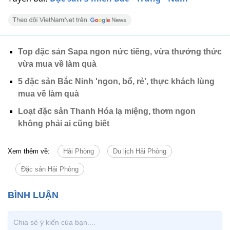
Top đặc sản Sapa ngon nức tiếng, vừa thưởng thức
vừa mua về làm quà
5 đặc sản Bắc Ninh 'ngon, bổ, rẻ', thực khách lùng
mua về làm quà
Loạt đặc sản Thanh Hóa lạ miệng, thơm ngon
không phải ai cũng biết
Xem thêm về:
Hải Phòng
Du lịch Hải Phòng
Đặc sản Hải Phòng