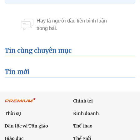
Giáo dục
Thế giới
Đời sống
Văn hóa - Giải trí
Sức khỏe
Công nghệ
Ô tô xe máy
Du lịch
Bất động sản
Bạn đọc
Tuần Việt Nam
Công nghiệp hỗ trợ
Giảm nghèo bền vững
Nông thôn mới
Dân tộc thiểu số và miền núi
Nội dung chuyên đề
English
Hồ sơ
Ảnh
Video
Multimedia
Podcast