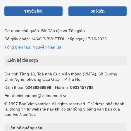
Liên hệ quảng cáo
Công ty Cổ phần Truyền thông VietNamNet
0919405885 (Hà Nội)
0919435885 (Tp.HCM)
Hotline:
-
Email: contact@vietnamnet.vn
http://vads.vn
Báo giá:
Hỗ trợ kỹ thuật: support@tech.vietnamnet.vn
Tải ứng dụng
Độc giả gửi bài
Tuyển dụng