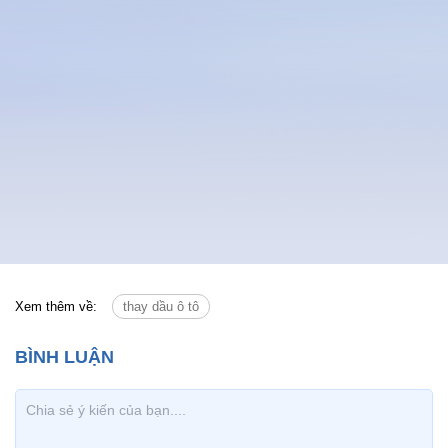
Tin cùng chuyên mục
Tin mới
Chính trị
Thời sự
Kinh doanh
Dân tộc và Tôn giáo
Thể thao