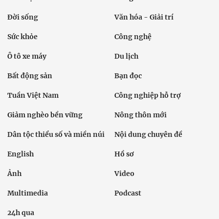
24h qua
Tuyến bài
Sự kiện
Cơ quan chủ quản: Bộ Dân tộc và Tôn giáo
Số giấy phép: 146/GP-BVHTTDL, cấp ngày 17/10/2025
Tổng biên tập: Nguyễn Văn Bá
Liên hệ tòa soạn
Địa chỉ: Tầng 18, Toà nhà Cục Viễn thông (VNTA), 68 Dương
Đình Nghệ, phường Cầu Giấy, TP. Hà Nội.
Điện thoại:
02439369898
- Hotline:
0923457788
Email: vietnamnet@vietnamnet.vn
© 1997 Báo VietNamNet. All rights reserved. Chỉ được phát hành
lại thông tin từ website này khi có sự đồng ý bằng văn bản của
báo VietNamNet.