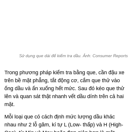
Trong phương pháp kiểm tra bằng que, cần đậu xe
trên bề mặt phẳng, tắt động cơ, cắm que thử vào
ống dầu và ấn xuống hết mức. Sau đó kéo que thử
lên và quan sát thật nhanh vết dầu dính trên cả hai
mặt.
Mỗi loại que có cách định mức lượng dầu khác
nhau như 2 lỗ găm, kí tự L (Low- thấp) và H (High-
Cao), từ Min và Max hoặc đơn giản hơn là một
khoảng gạch chéo trên thân. Nếu vệt dầu nằm giữa
2 điểm mút hoặc trong khoảng gạch chéo thì xe vẫn
còn đủ dầu. Nếu vệt dầu ở dưới điểm mút cuối, xe
cần thay dầu ngay.
Cần lưu ý thêm cả màu sắc của dầu. Nếu dầu có
màu đen hoặc nâu thì mọi thứ vẫn bình thường.
Nếu dầu có màu trắng sữa nhẹ thì dung dịch làm