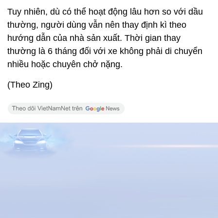
Xem thêm về:
thay dầu ô tô