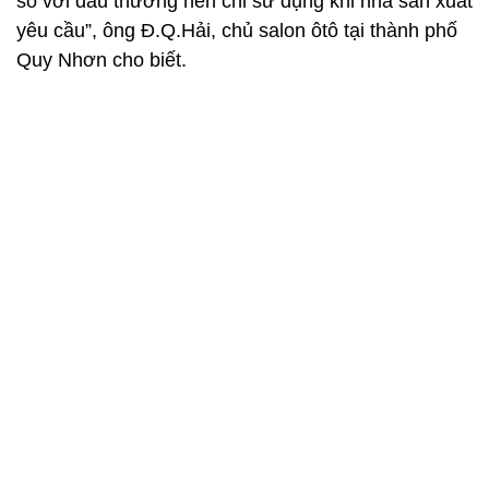
Dầu tổng hợp sẽ đắt hơn dầu thường. Ảnh: Car Blog
Dầu tổng hợp được thiết kế để tránh việc phân hủy
nên thời gian sử dụng kéo dài và chịu nhiệt tốt hơn,
giúp tăng tuổi thọ với hiệu suất của động cơ.
Nếu xe phải di chuyển nhiều, dễ đóng cặn, dầu
thường có thể không đủ khả năng làm nóng động
cơ để đốt hết chất cặn và nhờn. Nếu xe được sử
dụng để kéo, chở kim loại nặng hay hoạt động trong
vùng có mùa hè quá nóng thì dầu tổng hợp là lựa