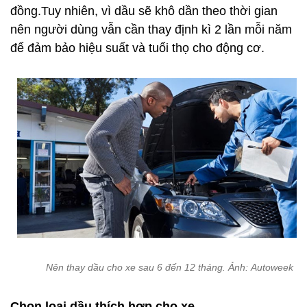
Nên thay dầu cho xe sau 6 đến 12 tháng. Ảnh: Autoweek
Chọn loại dầu thích hợp cho xe
Loại dầu nào tốt cho xe cũng sẽ được ghi rõ trong
cuốn Sổ tay. Đối với các dòng xe đời mới, lượng
dầu cần thiết sẽ được in trên nắp lỗ nạp. Nếu
không, người dùng cần hỏi kĩ nhà sản xuất để có
thể kiểm soát chi phí cho việc nạp dầu tốt hơn.
Câu hỏi đặt ra là các dòng xe cổ có cần loại dầu đặc