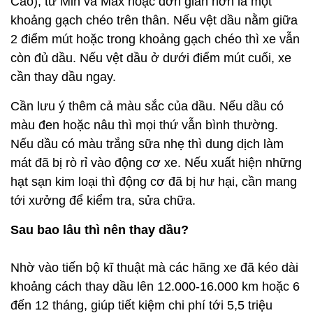
mát đã bị rò rỉ vào động cơ xe. Nếu xuất hiện những
hạt sạn kim loại thì động cơ đã bị hư hại, cần mang
tới xưởng để kiểm tra, sửa chữa.
Sau bao lâu thì nên thay dầu?
Nhờ vào tiến bộ kĩ thuật mà các hãng xe đã kéo dài
khoảng cách thay dầu lên 12.000-16.000 km hoặc 6
đến 12 tháng, giúp tiết kiệm chi phí tới 5,5 triệu
đồng.Tuy nhiên, vì dầu sẽ khô dần theo thời gian
nên người dùng vẫn cần thay định kì 2 lần mỗi năm
để đảm bảo hiệu suất và tuổi thọ cho động cơ.