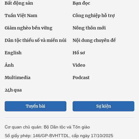
Bất động sản
Bạn đọc
Tuần Việt Nam
Công nghiệp hỗ trợ
Giảm nghèo bền vững
Nông thôn mới
Dân tộc thiểu số và miền núi
Nội dung chuyên đề
English
Hồ sơ
Ảnh
Video
Multimedia
Podcast
24h qua
Tuyến bài
Sự kiện
Cơ quan chủ quản: Bộ Dân tộc và Tôn giáo
Số giấy phép: 146/GP-BVHTTDL, cấp ngày 17/10/2025