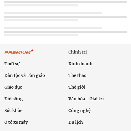
Chính trị
Thời sự
Kinh doanh
Dân tộc và Tôn giáo
Thể thao
Giáo dục
Thế giới
Đời sống
Văn hóa - Giải trí
Sức khỏe
Công nghệ
Ô tô xe máy
Du lịch