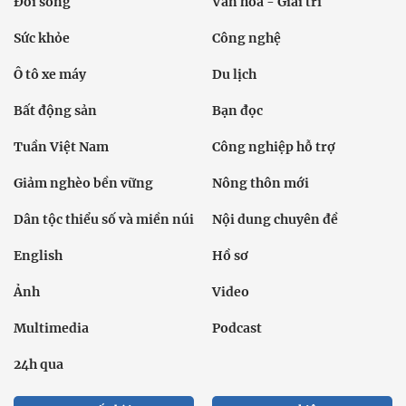
Đời sống
Văn hóa - Giải trí
Sức khỏe
Công nghệ
Ô tô xe máy
Du lịch
Bất động sản
Bạn đọc
Tuần Việt Nam
Công nghiệp hỗ trợ
Giảm nghèo bền vững
Nông thôn mới
Dân tộc thiểu số và miền núi
Nội dung chuyên đề
English
Hồ sơ
Ảnh
Video
Multimedia
Podcast
24h qua