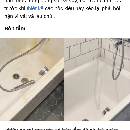
nấm mốc trông đáng sợ. Vì vậy, bạn cần cân nhắc
trước khi
thiết kế
các hốc kiểu này kẻo lại phải hối
hận vì vất vả lau chùi.
Bồn tắm