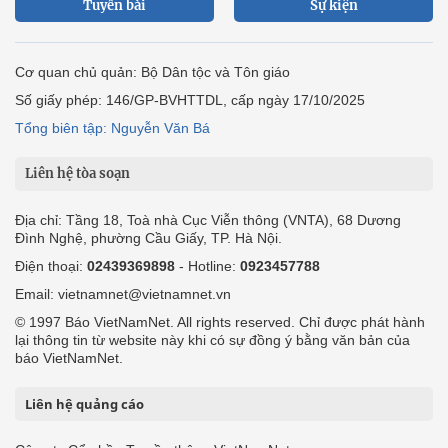
Tuyến bài
Sự kiện
Cơ quan chủ quản: Bộ Dân tộc và Tôn giáo
Số giấy phép: 146/GP-BVHTTDL, cấp ngày 17/10/2025
Tổng biên tập: Nguyễn Văn Bá
Liên hệ tòa soạn
Địa chỉ: Tầng 18, Toà nhà Cục Viễn thông (VNTA), 68 Dương
Đình Nghệ, phường Cầu Giấy, TP. Hà Nội.
Điện thoại:
02439369898
- Hotline:
0923457788
Email: vietnamnet@vietnamnet.vn
© 1997 Báo VietNamNet. All rights reserved. Chỉ được phát hành
lại thông tin từ website này khi có sự đồng ý bằng văn bản của
báo VietNamNet.
Liên hệ quảng cáo