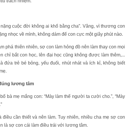
hịu trách nhiệm.
h nặng cuộc đời không ai khổ bằng cha”. Vâng, vì thương con
nặng nhọc về mình, không dám để con cực một giây phút nào.
m phá thiên nhiên, sợ con làm hỏng đồ nên làm thay con mọi
n chỉ bắt con học, lên đại học cũng không được làm thêm,...
à đứa trẻ bé bỏng, yếu đuối, nhút nhát và ích kỉ, không biết
 mẹ.
m đúng lương tâm
 bố bà mẹ mắng con: “Mày làm thế người ta cười cho.”, “Mày
.”
là điều cần thiết và nên làm. Tuy nhiên, nhiều cha mẹ sợ con
n là sợ con cái làm điều trái với lương tâm.