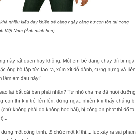
khá nhiều kiểu dạy khiến trẻ càng ngày càng hư còn tồn tại trong
ình Việt Nam (Ảnh minh họa)
ng này rất quen hay không: Một em bé đang chạy thì bị ngã,
ặc ông bà lập tức lao ra, xúm xít dỗ dành, cưng nựng và liên
àn làm em đau này!”
i sao lại bắt cái bàn phải nhận? Từ nhỏ cha mẹ đã nuôi dưỡng
con thì khi trẻ lớn lên, đừng ngạc nhiên khi thấy chúng bị
ó (chứ không phải do không học bài), bị công an phạt thì đổ tại
)...
ng một công trình, tổ chức một kì thi,... lúc xảy ra sai phạm