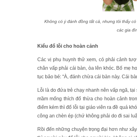
Không có ý đánh đồng tất cả, nhưng tôi thấy có 
các gia đ
Kiểu đổ lỗi cho hoàn cảnh
Các vị phụ huynh thử xem, có phải cảnh tượ
chân vấp phải cái bàn, òa lên khóc. Bố mẹ ho
tục bảo bé: “À, đánh chừa cái bàn này. Cái b
Lỗi là do đứa trẻ chạy nhanh nên vấp ngã, tạ
mầm mống thích đổ thừa cho hoàn cảnh trong 
điểm kém thì đổ lỗi tại giáo viên ra đề quá kh
công an chèn ép (chứ không phải do đi sai luật
Rồi đến những chuyện trọng đại hơn như xây dự