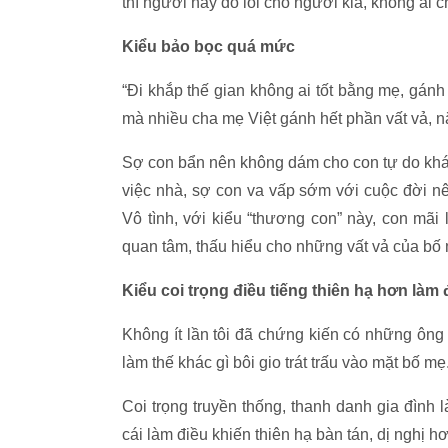
thì người này đổ lỗi cho người kia, không ai c
Kiểu bảo bọc quá mức
“Đi khắp thế gian không ai tốt bằng mẹ, gán
mà nhiều cha mẹ Việt gánh hết phần vất vả, 
Sợ con bẩn nên không dám cho con tự do khá
việc nhà, sợ con va vấp sớm với cuộc đời nê
Vô tình, với kiểu “thương con” này, con mãi l
quan tâm, thấu hiểu cho những vất vả của bố
Kiểu coi trọng điều tiếng thiên hạ hơn là
Không ít lần tôi đã chứng kiến có những ông
làm thế khác gì bôi gio trát trấu vào mặt bố mẹ
Coi trọng truyền thống, thanh danh gia đình 
cái làm điều khiến thiên hạ bàn tán, dị nghị hơ