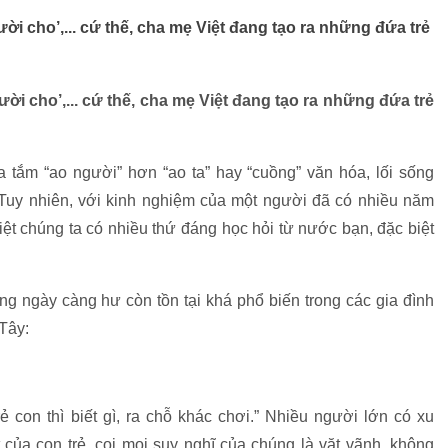
 cười cho’,... cứ thế, cha mẹ Việt đang tạo ra những đứa trẻ
 cười cho’,... cứ thế, cha mẹ Việt đang tạo ra những đứa trẻ
a tắm “ao người” hơn “ao ta” hay “cuồng” văn hóa, lối sống
Tuy nhiên, với kinh nghiệm của một người đã có nhiều năm
iệt chúng ta có nhiều thứ đáng học hỏi từ nước bạn, đặc biệt
ng ngày càng hư còn tồn tại khá phổ biến trong các gia đình
Tây:
 con thì biết gì, ra chỗ khác chơi.” Nhiều người lớn có xu
của con trẻ, coi mọi suy nghĩ của chúng là vặt vãnh, không