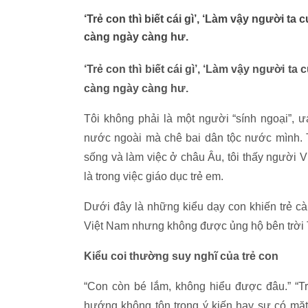
‘Trẻ con thì biết cái gì’, ‘Làm vậy người ta
càng ngày càng hư.
‘Trẻ con thì biết cái gì’, ‘Làm vậy người ta
càng ngày càng hư.
Tôi không phải là một người “sính ngoại”, ư
nước ngoài mà chê bai dân tộc nước mình. 
sống và làm việc ở châu Âu, tôi thấy người V
là trong việc giáo dục trẻ em.
Dưới đây là những kiểu dạy con khiến trẻ cà
Việt Nam nhưng không được ủng hộ bên trời 
Kiểu coi thường suy nghĩ của trẻ con
“Con còn bé lắm, không hiểu được đâu.” “Trẻ
hướng không tôn trọng ý kiến hay sự có mặt 