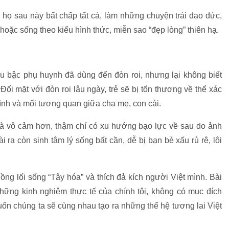
 họ sau này bất chấp tất cả, làm những chuyện trái đạo đức,
 hoặc sống theo kiểu hình thức, miễn sao “đẹp lòng” thiên hạ.
u bậc phụ huynh đã dùng đến đòn roi, nhưng lại không biết
ối mặt với đòn roi lâu ngày, trẻ sẽ bị tổn thương về thể xác
đình và mối tương quan giữa cha mẹ, con cái.
 và vô cảm hơn, thậm chí có xu hướng bạo lực về sau do ảnh
ra còn sinh tâm lý sống bất cần, dễ bị bạn bè xấu rủ rê, lôi
ồng lối sống “Tây hóa” và thích đả kích người Việt mình. Bài
 những kinh nghiệm thực tế của chính tôi, không có mục đích
n chúng ta sẽ cùng nhau tạo ra những thế hệ tương lai Việt