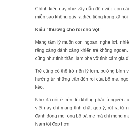
Chính kiểu dạy như vậy dẫn đến việc con cái
miễn sao không gây ra điều tiếng trong xã hội
Kiểu “thương cho roi cho vọt”
Mang tâm lý muốn con ngoan, nghe lời, nhiề
rằng càng đánh càng khiến trẻ không ngoan. Đ
cũng như tinh thần, làm phá vỡ tình cảm gia 
Trẻ cũng có thể trở nên lỳ lợm, bướng bỉnh
hưởng từ những trận đòn roi của bố mẹ, ngoài 
kéo.
Như đã nói ở trên, tôi không phải là người cu
viết này chỉ mang tính chất góp ý, rút ra từ
đánh đồng mọi ông bố bà mẹ mà chỉ mong muố
Nam tốt đẹp hơn.