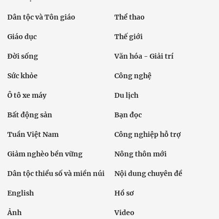
Dân tộc và Tôn giáo
Thể thao
Giáo dục
Thế giới
Đời sống
Văn hóa - Giải trí
Sức khỏe
Công nghệ
Ô tô xe máy
Du lịch
Bất động sản
Bạn đọc
Tuần Việt Nam
Công nghiệp hỗ trợ
Giảm nghèo bền vững
Nông thôn mới
Dân tộc thiểu số và miền núi
Nội dung chuyên đề
English
Hồ sơ
Ảnh
Video