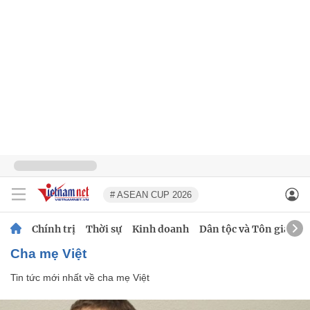
# ASEAN CUP 2026
Chính trị
Thời sự
Kinh doanh
Dân tộc và Tôn giáo
cha mẹ Việt
Tin tức mới nhất về
cha mẹ Việt