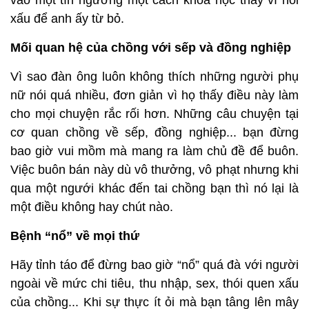
vào một tín ngưỡng một cách khoa học thay vì nói
xấu để anh ấy từ bỏ.
Mối quan hệ của chồng với sếp và đồng nghiệp
Vì sao đàn ông luôn không thích những người phụ
nữ nói quá nhiều, đơn giản vì họ thấy điều này làm
cho mọi chuyện rắc rối hơn. Những câu chuyện tại
cơ quan chồng về sếp, đồng nghiệp... bạn đừng
bao giờ vui mồm mà mang ra làm chủ đề để buôn.
Việc buôn bán này dù vô thưởng, vô phạt nhưng khi
qua một ngưới khác đến tai chồng bạn thì nó lại là
một điều không hay chút nào.
Bệnh “nổ” về mọi thứ
Hãy tỉnh táo để đừng bao giờ “nổ” quá đà với người
ngoài về mức chi tiêu, thu nhập, sex, thói quen xấu
của chồng... Khi sự thực ít ỏi mà bạn tâng lên mây