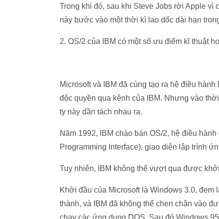
Trong khi đó, sau khi Steve Jobs rời Apple vì
này bước vào một thời kì lao dốc dài hạn tro
2. OS/2 của IBM có một số ưu điểm kĩ thuật
Microsoft và IBM đã cùng tạo ra hệ điều hà
độc quyền qua kênh của IBM. Nhưng vào thờ
ty này dần tách nhau ra.
Năm 1992, IBM chào bán OS/2, hệ điều hành co
Programming Interface), giao diện lập trình ứng
Tuy nhiên, IBM không thể vượt qua được khởi 
Khởi đầu của Microsoft là Windows 3.0, đem lạ
thành, và IBM đã không thể chen chân vào được
chạy các ứng dụng DOS. Sau đó Windows 95 xuâ