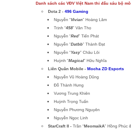
Danh sách các VĐV Việt Nam thi đấu sáu bộ mô
Dota 2 -
496 Gaming
Nguyễn “
Vivian
” Hoàng Lâm
Trịnh “
458
” Văn Thọ
Nguyễn “
Red
” Tiến Phát
Nguyễn “
Datbb
” Thành Đạt
Nguyễn “
Yasy
” Châu Lôi
Huỳnh “
Magical
” Hữu Nghĩa
Liên Quân Mobile -
Mocha ZD Esports
Nguyễn Vũ Hoàng Dũng
Đỗ Thành Hưng
Vương Trung Khiên
Huỳnh Trọng Tuấn
Nguyễn Phương Nguyên
Nguyễn Ngọc Linh
StarCraft II -
Trần “
MeomaikA
” Hồng Phúc &