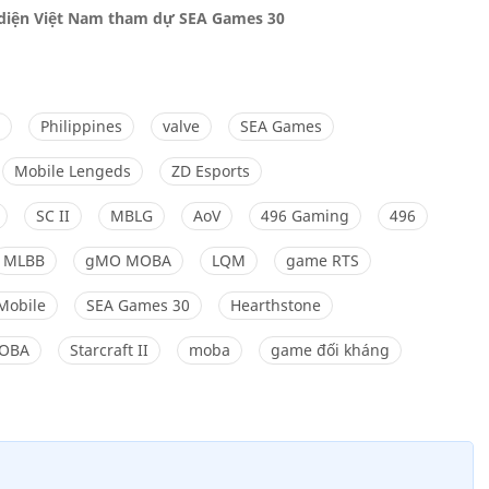
 diện Việt Nam tham dự SEA Games 30
Philippines
valve
SEA Games
Mobile Lengeds
ZD Esports
SC II
MBLG
AoV
496 Gaming
496
MLBB
gMO MOBA
LQM
game RTS
Mobile
SEA Games 30
Hearthstone
OBA
Starcraft II
moba
game đối kháng