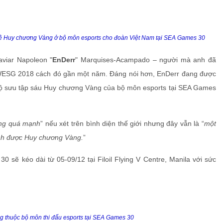
 Huy chương Vàng ở bộ môn esports cho đoàn Việt Nam tại SEA Games 30
viar Napoleon "
EnDerr
" Marquises-Acampado – người mà anh đã
 WESG 2018 cách đó gần một năm. Đáng nói hơn, EnDerr đang được
 bộ sưu tập sáu Huy chương Vàng của bộ môn esports tại SEA Games
ng quá mạnh
” nếu xét trên bình diện thế giới nhưng đây vẫn là “
một
ành được Huy chương Vàng.
”
 sẽ kéo dài từ 05-09/12 tại Filoil Flying V Centre, Manila với sức
ung thuộc bộ môn thi đấu esports tại SEA Games 30