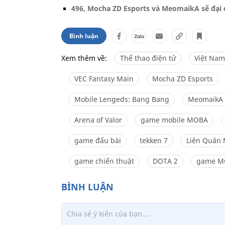
496, Mocha ZD Esports và MeomaikA sẽ đại
Bình luận
Xem thêm về:
Thể thao điện tử
Việt Nam
VEC Fantasy Main
Mocha ZD Esports
Mobile Lengeds: Bang Bang
MeomaikA
Arena of Valor
game mobile MOBA
game đấu bài
tekken 7
Liên Quân 
game chiến thuật
DOTA 2
game M