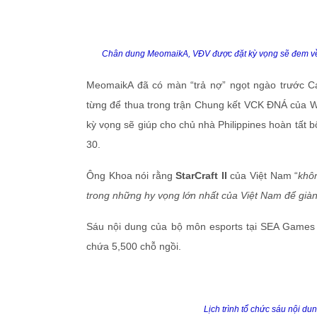
Chân dung MeomaikA, VĐV được đặt kỳ vọng sẽ đem về
MeomaikA đã có màn “trả nợ” ngọt ngào trước Ca
từng để thua trong trận Chung kết VCK ĐNÁ của
kỳ vọng sẽ giúp cho chủ nhà Philippines hoàn tất
30.
Ông Khoa nói rằng
StarCraft II
của Việt Nam “
khô
trong những hy vọng lớn nhất của Việt Nam để gi
Sáu nội dung của bộ môn esports tại SEA Games 30
chứa 5,500 chỗ ngồi.
Lịch trình tổ chức sáu nội d