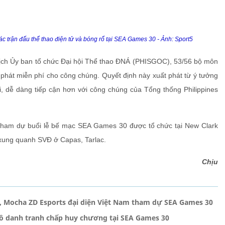
các trận đấu thể thao điện tử và bóng rổ tại SEA Games 30 - Ảnh: Sport5
tịch Ủy ban tổ chức Đại hội Thể thao ĐNÁ (PHISGOC), 53/56 bộ môn
 phát miễn phí cho công chúng. Quyết định này xuất phát từ ý tưởng
, dễ dàng tiếp cận hơn với công chúng của Tổng thống Philippines
ham dự buổi lễ bế mạc SEA Games 30 được tổ chức tại New Clark
 xung quanh SVĐ ở Capas, Tarlac.
Chịu
, Mocha ZD Esports đại diện Việt Nam tham dự SEA Games 30
 vô danh tranh chấp huy chương tại SEA Games 30