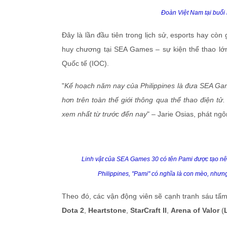
Đoàn Việt Nam tại buổi
Đây là lần đầu tiên trong lịch sử, esports hay cò
huy chương tại SEA Games – sự kiện thể thao l
Quốc tế (IOC).
"
Kế hoạch năm nay của Philippines là đưa SEA Game
hơn trên toàn thế giới thông qua thể thao điện t
xem nhất từ trước đến nay
" – Jarie Osias, phát n
Linh vật của SEA Games 30 có tên Pami được tạo nên
Philippines, "Pami" có nghĩa là con mèo, nhưng
Theo đó, các vận động viên sẽ cạnh tranh sáu tấ
Dota 2
,
Heartstone
,
StarCraft II
,
Arena of Valor
(