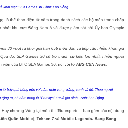
 lễ khai mạc SEA Games 30 - Ảnh: Lao Động
n gọi là thể thao điện tử nằm trong danh sách các bộ môn tranh chấp
ớn nhất khu vực Đông Nam Á và được giám sát bởi Ủy ban Olympic
s 30 vượt ra khỏi giới hạn 655 triệu dân và tiếp cận nhiều khán giả
ử. Qua đó, SEA Games 30 sẽ trở thành sự kiện lớn nhất, nhiều người
gôn viên của BTC SEA Games 30, nói với tờ
ABS-CBN News
.
 từ bảy quả bóng tròn với năm màu vàng, trắng, xanh và đỏ. Theo người
 rộng ra, nó nằm trong từ "Pamilya" tức là gia đình - Ảnh: Lao Động
m Huy chương Vàng tại môn thi đấu esports – bao gồm các nội dung
Liên Quân Mobile
),
Tekken 7
và
Mobile Legends: Bang Bang
.