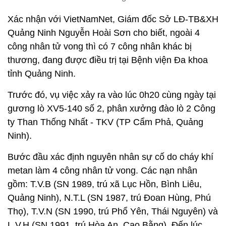
Xác nhận với VietNamNet, Giám đốc Sở LĐ-TB&XH
Quảng Ninh Nguyễn Hoài Sơn cho biết, ngoài 4
công nhân tử vong thì có 7 công nhân khác bị
thương, đang được điều trị tại Bệnh viện Đa khoa
tỉnh Quảng Ninh.
Trước đó, vụ việc xảy ra vào lúc 0h20 cùng ngày tại
gương lò XV5-140 số 2, phân xưởng đào lò 2 Công
ty Than Thống Nhất - TKV (TP Cẩm Phả, Quảng
Ninh).
Bước đầu xác định nguyên nhân sự cố do cháy khí
metan làm 4 công nhân tử vong. Các nạn nhân
gồm: T.V.B (SN 1989, trú xã Lục Hồn, Bình Liêu,
Quảng Ninh), N.T.L (SN 1987, trú Đoan Hùng, Phú
Thọ), T.V.N (SN 1990, trú Phổ Yên, Thái Nguyên) và
L.V.H (SN 1991, trú Hòa An, Cao Bằng). Đến lúc