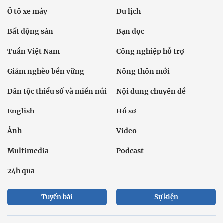
Ô tô xe máy
Du lịch
Bất động sản
Bạn đọc
Tuần Việt Nam
Công nghiệp hỗ trợ
Giảm nghèo bền vững
Nông thôn mới
Dân tộc thiểu số và miền núi
Nội dung chuyên đề
English
Hồ sơ
Ảnh
Video
Multimedia
Podcast
24h qua
Tuyến bài
Sự kiện