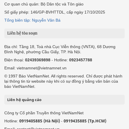
Cơ quan chủ quản: Bộ Dân tộc và Tôn giáo
Số giấy phép: 146/GP-BVHTTDL, cấp ngày 17/10/2025
Tổng biên tập: Nguyễn Văn Bá
Liên hệ tòa soạn
Địa chỉ: Tầng 18, Toà nhà Cục Viễn thông (VNTA), 68 Dương
Đình Nghệ, phường Cầu Giấy, TP. Hà Nội.
Điện thoại:
02439369898
- Hotline:
0923457788
Email: vietnamnet@vietnamnet.vn
© 1997 Báo VietNamNet. All rights reserved. Chỉ được phát hành
lại thông tin từ website này khi có sự đồng ý bằng văn bản của
báo VietNamNet.
Liên hệ quảng cáo
Công ty Cổ phần Truyền thông VietNamNet
0919405885 (Hà Nội)
0919435885 (Tp.HCM)
Hotline:
-
Email: contact@vietnamnet.vn