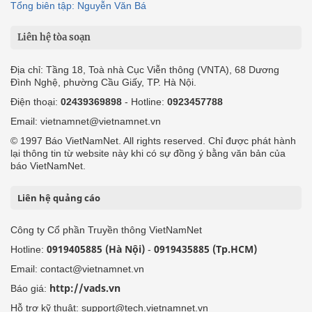
Tổng biên tập: Nguyễn Văn Bá
Liên hệ tòa soạn
Địa chỉ: Tầng 18, Toà nhà Cục Viễn thông (VNTA), 68 Dương
Đình Nghệ, phường Cầu Giấy, TP. Hà Nội.
Điện thoại:
02439369898
- Hotline:
0923457788
Email: vietnamnet@vietnamnet.vn
© 1997 Báo VietNamNet. All rights reserved. Chỉ được phát hành
lại thông tin từ website này khi có sự đồng ý bằng văn bản của
báo VietNamNet.
Liên hệ quảng cáo
Công ty Cổ phần Truyền thông VietNamNet
0919405885 (Hà Nội)
0919435885 (Tp.HCM)
Hotline:
-
Email: contact@vietnamnet.vn
http://vads.vn
Báo giá:
Hỗ trợ kỹ thuật: support@tech.vietnamnet.vn