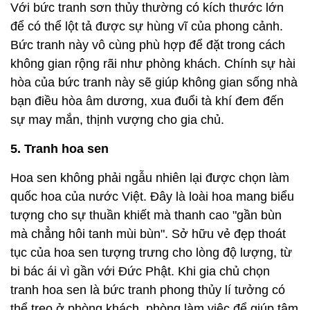
Với bức tranh sơn thủy thường có kích thước lớn
để có thể lột tả được sự hùng vĩ của phong cảnh.
Bức tranh này vô cùng phù hợp để đặt trong cách
không gian rộng rãi như phòng khách. Chính sự hài
hòa của bức tranh này sẽ giúp không gian sống nhà
bạn điều hòa âm dương, xua đuổi tà khí đem đến
sự may mắn, thịnh vượng cho gia chủ.
5. Tranh hoa sen
Hoa sen không phải ngẫu nhiên lại được chọn làm
quốc hoa của nước Việt. Đây là loài hoa mang biểu
tượng cho sự thuần khiết mà thanh cao "gần bùn
mà chẳng hôi tanh mùi bùn". Sở hữu vẻ đẹp thoát
tục của hoa sen tượng trưng cho lòng độ lượng, từ
bi bác ái vì gần với Đức Phật. Khi gia chủ chọn
tranh hoa sen là bức tranh phong thủy lí tưởng có
thể treo ở phòng khách, phòng làm việc để giúp tâm