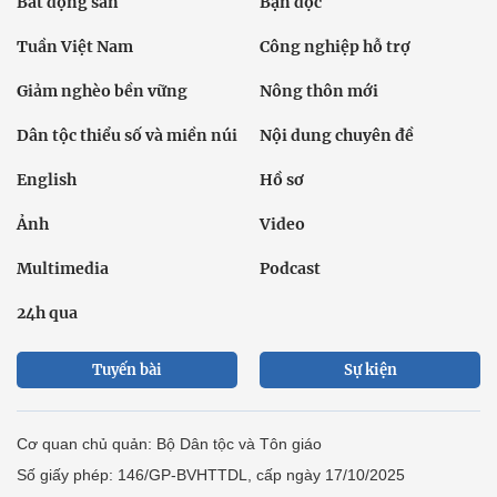
Bất động sản
Bạn đọc
Tuần Việt Nam
Công nghiệp hỗ trợ
Giảm nghèo bền vững
Nông thôn mới
Dân tộc thiểu số và miền núi
Nội dung chuyên đề
English
Hồ sơ
Ảnh
Video
Multimedia
Podcast
24h qua
Tuyến bài
Sự kiện
Cơ quan chủ quản: Bộ Dân tộc và Tôn giáo
Số giấy phép: 146/GP-BVHTTDL, cấp ngày 17/10/2025