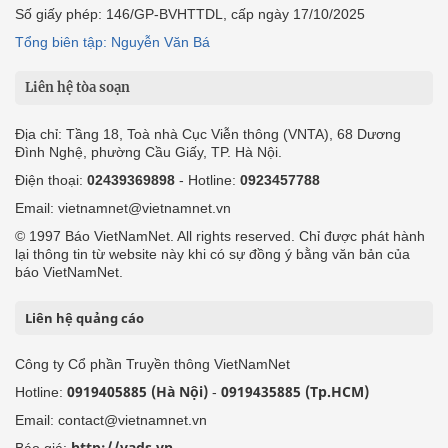
Số giấy phép: 146/GP-BVHTTDL, cấp ngày 17/10/2025
Tổng biên tập: Nguyễn Văn Bá
Liên hệ tòa soạn
Địa chỉ: Tầng 18, Toà nhà Cục Viễn thông (VNTA), 68 Dương
Đình Nghệ, phường Cầu Giấy, TP. Hà Nội.
Điện thoại:
02439369898
- Hotline:
0923457788
Email: vietnamnet@vietnamnet.vn
© 1997 Báo VietNamNet. All rights reserved. Chỉ được phát hành
lại thông tin từ website này khi có sự đồng ý bằng văn bản của
báo VietNamNet.
Liên hệ quảng cáo
Công ty Cổ phần Truyền thông VietNamNet
0919405885 (Hà Nội)
0919435885 (Tp.HCM)
Hotline:
-
Email: contact@vietnamnet.vn
http://vads.vn
Báo giá: