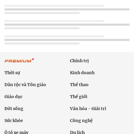
Chính trị
Thời sự
Kinh doanh
Dân tộc và Tôn giáo
Thể thao
Giáo dục
Thế giới
Đời sống
Văn hóa - Giải trí
Sức khỏe
Công nghệ
Ô tô xe máy
Du lịch