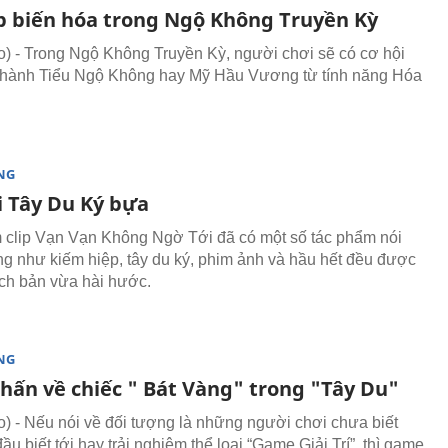
p biến hóa trong Ngộ Không Truyền Kỳ
 - Trong Ngộ Không Truyền Kỳ, người chơi sẽ có cơ hội
thành Tiểu Ngộ Không hay Mỹ Hầu Vương từ tính năng Hóa
NG
i Tây Du Ký bựa
clip Vạn Vạn Không Ngờ Tới đã có một số tác phẩm nói
g như kiếm hiệp, tây du ký, phim ảnh và hầu hết đều được
ịch bản vừa hài hước.
NG
hấn về chiếc " Bát Vàng" trong "Tây Du"
 - Nếu nói về đối tượng là những người chơi chưa biết
ầu biết tới hay trải nghiệm thể loại “Game Giải Trí”, thì game