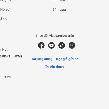
Hồ sơ
24h qua
Ảnh
Theo dõi VietNamNet trên
amNet
5885 (Tp.HCM)
Tải ứng dụng
Độc giả gửi bài
Tuyển dụng
mnet.vn