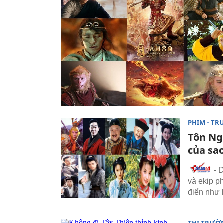
PHIM - TR
Tôn Ngộ
của sa
- D
và ekip p
điển như l
THỊ TRƯỜ