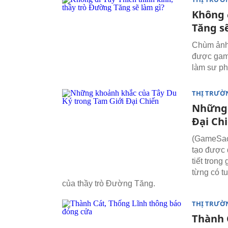
Không 
Tăng s
Chùm ảnh 
được game
làm sư ph
THỊ TRƯỜ
Những 
Đại Ch
(GameSao)
tạo được 
tiết tron
từng có t
của thầy trò Đường Tăng.
THỊ TRƯỜ
Thành 