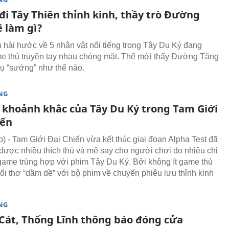
đi Tây Thiên thỉnh kinh, thầy trò Đường
ẽ làm gì?
hài hước về 5 nhân vật nổi tiếng trong Tây Du Ký đang
 thủ truyền tay nhau chóng mặt. Thế mới thấy Đường Tăng
ụ “sướng” như thế nào.
NG
khoảnh khắc của Tây Du Ký trong Tam Giới
iến
 - Tam Giới Đại Chiến vừa kết thúc giai đoạn Alpha Test đã
được nhiều thích thú và mê say cho người chơi do nhiều chi
g game trùng hợp với phim Tây Du Ký. Bởi không ít game thủ
uổi thơ “dầm dề” với bộ phim về chuyến phiêu lưu thỉnh kinh
NG
Cát, Thống Lĩnh thông báo đóng cửa