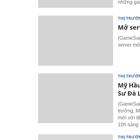
những gam
THỊ TRƯỜ
Mở ser
(GameSao
server mớ
THỊ TRƯỜ
Mỹ Hầu
Sư Đà 
(GameSao)
trưởng, M
mới với t
10h sáng 
THỊ TRƯỜ