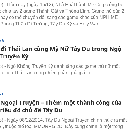
 - Hôm nay (ngày 15/12), Nhà Phát hành Me Corp công bố
c chia tay 2 game Thành Cát và Thống Lĩnh. Game thủ của 2
 này có thể chuyển đổi sang các game khác của NPH ME
Phong Thần Dị Tướng, Tây Du Ký và Holy War.
NG
é đi Thái Lan cùng Mỹ Nữ Tây Du trong Ngộ
Truyền Kỳ
 - Ngộ Không Truyền Kỳ dành tặng các game thủ nữ một
du lịch Thái Lan cùng nhiều phần quà giá trị.
NG
 Ngoại Truyện – Thêm một thành công của
riệu đô chủ đề Tây Du
 - Ngày 08/12/2014, Tây Du Ngoại Truyện chính thức ra mắt
i, thuộc thể loại MMORPG 2D. Đây cũng chính là một trong