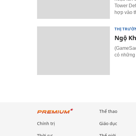
Tower Def
hợp vào t
THỊ TRƯỜ
Ngộ Kh
(GameSao)
có những 
Thể thao
Chính trị
Giáo dục
Thời sự
Thế giới