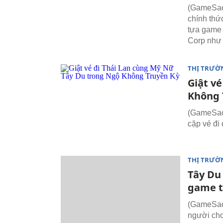
(GameSao)
chính thứ
tựa game
Corp như 
THỊ TRƯỜ
Giật v
Không 
(GameSao)
cặp vé đi 
THỊ TRƯỜ
Tây Du
game t
(GameSao)
người chơ