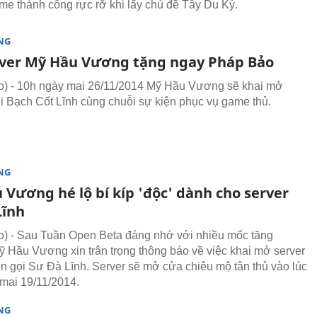
e thành công rực rỡ khi lấy chủ đề Tây Du Ký.
NG
ver Mỹ Hầu Vương tặng ngay Pháp Bảo
) - 10h ngày mai 26/11/2014 Mỹ Hầu Vương sẽ khai mở
i Bạch Cốt Lĩnh cùng chuỗi sự kiện phục vụ game thủ.
NG
 Vương hé lộ bí kíp 'độc' dành cho server
Lĩnh
 - Sau Tuần Open Beta đáng nhớ với nhiều mốc tăng
ỹ Hầu Vương xin trân trọng thông báo về việc khai mở server
ên gọi Sư Đà Lĩnh. Server sẽ mở cửa chiêu mộ tân thủ vào lúc
mai 19/11/2014.
NG