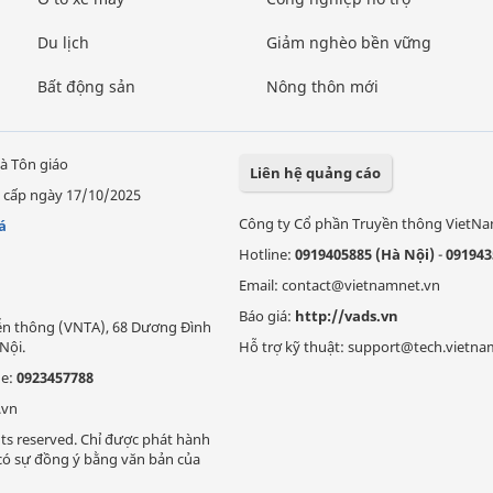
Du lịch
Giảm nghèo bền vững
Bất động sản
Nông thôn mới
à Tôn giáo
Liên hệ quảng cáo
 cấp ngày 17/10/2025
Công ty Cổ phần Truyền thông VietN
á
Hotline:
0919405885 (Hà Nội)
-
091943
Email: contact@vietnamnet.vn
Báo giá:
http://vads.vn
Viễn thông (VNTA), 68 Dương Đình
Nội.
Hỗ trợ kỹ thuật: support@tech.vietna
ne:
0923457788
.vn
ts reserved. Chỉ được phát hành
i có sự đồng ý bằng văn bản của