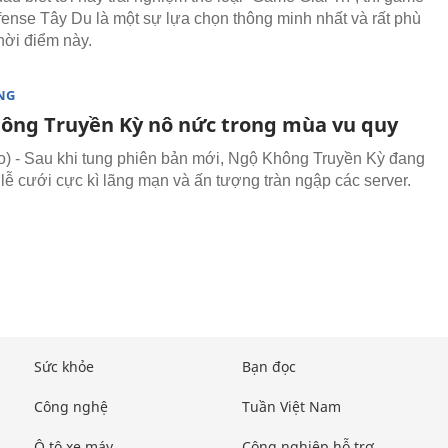
ense Tây Du là một sự lựa chọn thông minh nhất và rất phù
hời điểm này.
NG
ông Truyền Kỳ nô nức trong mùa vu quy
 - Sau khi tung phiên bản mới, Ngộ Không Truyền Kỳ đang
lễ cưới cực kì lãng mạn và ấn tượng tràn ngập các server.
Sức khỏe
Bạn đọc
Công nghệ
Tuần Việt Nam
Ô tô xe máy
Công nghiệp hỗ trợ