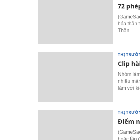
72 phé
(GameSao)
hóa thân 
Thần.
THỊ TRƯỜ
Clip hà
Nhóm làm 
nhiều mản
làm với k
THỊ TRƯỜ
Điểm n
(GameSao)
hoặc lần đ