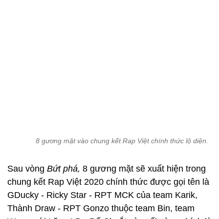
8 gương mặt vào chung kết Rap Việt chính thức lộ diện.
Sau vòng
Bứt phá,
8 gương mặt sẽ xuất hiện trong
chung kết Rap Việt 2020 chính thức được gọi tên là
GDucky - Ricky Star - RPT MCK của team Karik,
Thành Draw - RPT Gonzo thuộc team Bin, team
Wowy với Lăng LD - Dế Choắt và cuối cùng chính là
TLinh team Suboi. Tập đầu tiên của vòng chung kết
Rap Việt
sẽ lên sóng lúc 20h ngày 7/11 trên HTV2.
T.K
Trấn Thành lên tiếng về những ồn