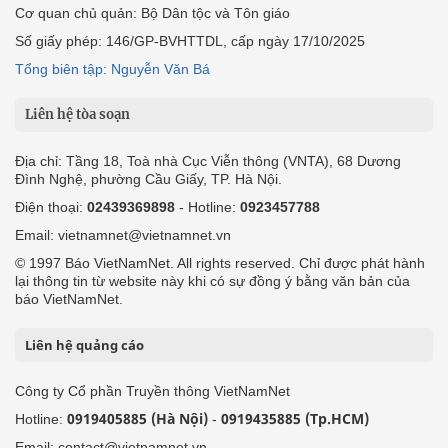
Địa chỉ: Tầng 18, Toà nhà Cục Viễn thông (VNTA), 68 Dương
Đình Nghệ, phường Cầu Giấy, TP. Hà Nội.
Điện thoại:
02439369898
- Hotline:
0923457788
Email: vietnamnet@vietnamnet.vn
© 1997 Báo VietNamNet. All rights reserved. Chỉ được phát hành
lại thông tin từ website này khi có sự đồng ý bằng văn bản của
báo VietNamNet.
Liên hệ quảng cáo
Công ty Cổ phần Truyền thông VietNamNet
0919405885 (Hà Nội)
0919435885 (Tp.HCM)
Hotline:
-
Email: contact@vietnamnet.vn
http://vads.vn
Báo giá:
Hỗ trợ kỹ thuật: support@tech.vietnamnet.vn
Tải ứng dụng
Độc giả gửi bài
Tuyển dụng