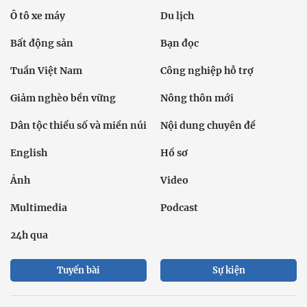
Dân tộc thiểu số và miền núi
Nội dung chuyên đề
English
Hồ sơ
Ảnh
Video
Multimedia
Podcast
24h qua
Tuyến bài
Sự kiện
Cơ quan chủ quản: Bộ Dân tộc và Tôn giáo
Số giấy phép: 146/GP-BVHTTDL, cấp ngày 17/10/2025
Tổng biên tập: Nguyễn Văn Bá
Liên hệ tòa soạn