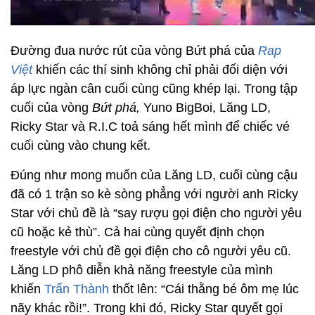
Đường đua nước rút của vòng Bứt phá của
Rap
Việt
khiến các thí sinh không chỉ phải đối diện với
áp lực ngàn cân cuối cùng cũng khép lại. Trong tập
cuối của vòng
Bứt phá,
Yuno BigBoi, Lăng LD,
Ricky Star và R.I.C toả sáng hết mình để chiếc vé
cuối cùng vào chung kết.
Đúng như mong muốn của Lăng LD, cuối cùng cậu
đã có 1 trận so kè sòng phẳng với người anh Ricky
Star với chủ đề là “say rượu gọi điện cho người yêu
cũ hoặc kẻ thù”. Cả hai cùng quyết định chọn
freestyle với chủ đề gọi điện cho cô người yêu cũ.
Lăng LD phô diễn khả năng freestyle của mình
khiến
Trấn Thành
thốt lên: “Cái thằng bé ôm mẹ lúc
nãy khác rồi!”. Trong khi đó, Ricky Star quyết gọi