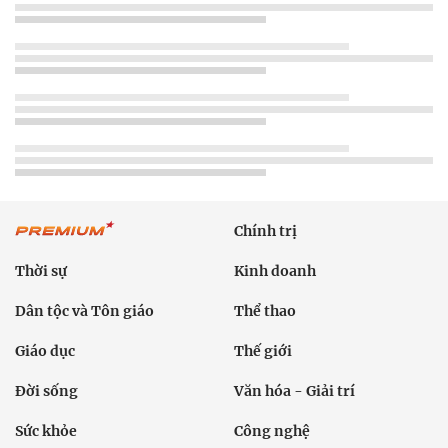
Chính trị
Thời sự
Kinh doanh
Dân tộc và Tôn giáo
Thể thao
Giáo dục
Thế giới
Đời sống
Văn hóa - Giải trí
Sức khỏe
Công nghệ
Ô tô xe máy
Du lịch
Bất động sản
Bạn đọc
Tuần Việt Nam
Công nghiệp hỗ trợ
Giảm nghèo bền vững
Nông thôn mới