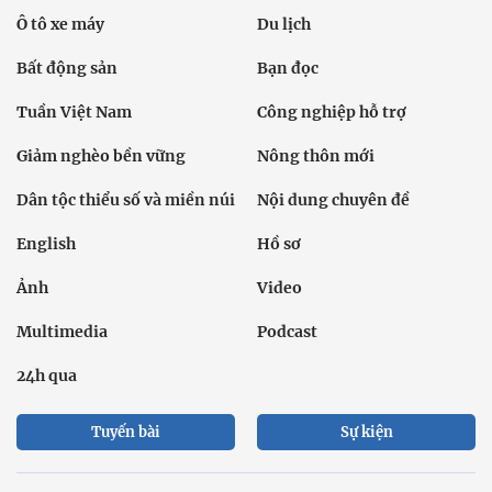
Ô tô xe máy
Du lịch
Bất động sản
Bạn đọc
Tuần Việt Nam
Công nghiệp hỗ trợ
Giảm nghèo bền vững
Nông thôn mới
Dân tộc thiểu số và miền núi
Nội dung chuyên đề
English
Hồ sơ
Ảnh
Video
Multimedia
Podcast
24h qua
Tuyến bài
Sự kiện