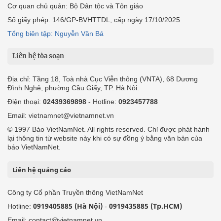
Cơ quan chủ quản: Bộ Dân tộc và Tôn giáo
Số giấy phép: 146/GP-BVHTTDL, cấp ngày 17/10/2025
Tổng biên tập: Nguyễn Văn Bá
Liên hệ tòa soạn
Địa chỉ: Tầng 18, Toà nhà Cục Viễn thông (VNTA), 68 Dương
Đình Nghệ, phường Cầu Giấy, TP. Hà Nội.
Điện thoại:
02439369898
- Hotline:
0923457788
Email: vietnamnet@vietnamnet.vn
© 1997 Báo VietNamNet. All rights reserved. Chỉ được phát hành
lại thông tin từ website này khi có sự đồng ý bằng văn bản của
báo VietNamNet.
Liên hệ quảng cáo
Công ty Cổ phần Truyền thông VietNamNet
0919405885 (Hà Nội)
0919435885 (Tp.HCM)
Hotline:
-
Email: contact@vietnamnet.vn