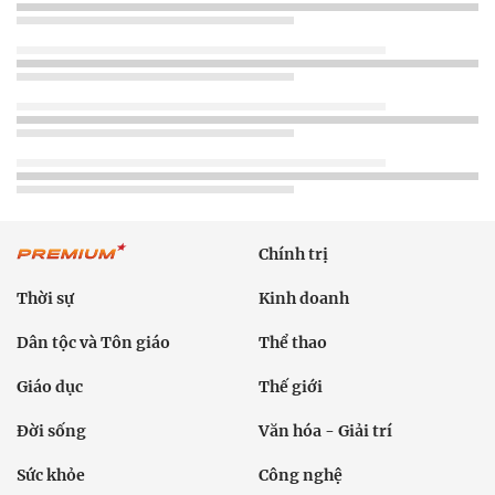
Chính trị
Thời sự
Kinh doanh
Dân tộc và Tôn giáo
Thể thao
Giáo dục
Thế giới
Đời sống
Văn hóa - Giải trí
Sức khỏe
Công nghệ