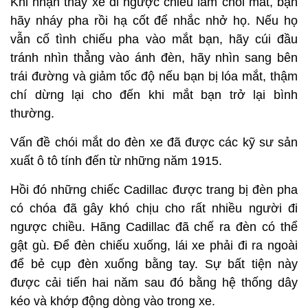
Khi nhận thấy xe đi ngược chiều làm chói mắt, bạn
hãy nháy pha rồi hạ cốt để nhắc nhở họ. Nếu họ
vẫn cố tình chiếu pha vào mắt bạn, hãy cúi đầu
tránh nhìn thẳng vào ánh đèn, hãy nhìn sang bên
trái đường và giảm tốc độ nếu bạn bị lóa mắt, thậm
chí dừng lại cho đến khi mắt bạn trở lại bình
thường.
Vấn đề chói mắt do đèn xe đã được các kỹ sư sản
xuất ô tô tính đến từ những năm 1915.
Hồi đó những chiếc Cadillac được trang bị đèn pha
có chóa đã gây khó chịu cho rất nhiều người đi
ngược chiều. Hãng Cadillac đã chế ra đèn có thể
gật gù. Để đèn chiếu xuống, lái xe phải đi ra ngoài
để bẻ cụp đèn xuống bằng tay. Sự bất tiện này
được cải tiến hai năm sau đó bằng hệ thống dây
kéo và khớp động dòng vào trong xe.