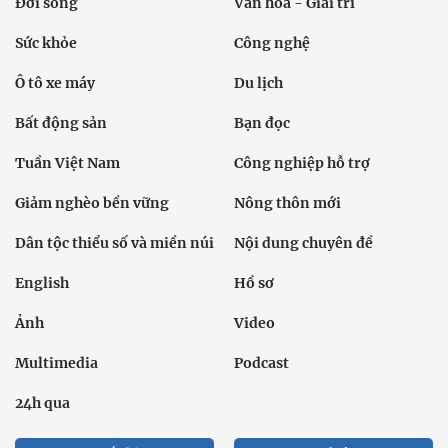
Đời sống
Văn hóa - Giải trí
Sức khỏe
Công nghệ
Ô tô xe máy
Du lịch
Bất động sản
Bạn đọc
Tuần Việt Nam
Công nghiệp hỗ trợ
Giảm nghèo bền vững
Nông thôn mới
Dân tộc thiểu số và miền núi
Nội dung chuyên đề
English
Hồ sơ
Ảnh
Video
Multimedia
Podcast
24h qua