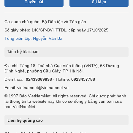
Tuyến bài
Sự kiện
Cơ quan chủ quản: Bộ Dân tộc và Tôn giáo
Số giấy phép: 146/GP-BVHTTDL, cấp ngày 17/10/2025
Tổng biên tập: Nguyễn Văn Bá
Liên hệ tòa soạn
Địa chỉ: Tầng 18, Toà nhà Cục Viễn thông (VNTA), 68 Dương
Đình Nghệ, phường Cầu Giấy, TP. Hà Nội.
Điện thoại:
02439369898
- Hotline:
0923457788
Email: vietnamnet@vietnamnet.vn
© 1997 Báo VietNamNet. All rights reserved. Chỉ được phát hành
lại thông tin từ website này khi có sự đồng ý bằng văn bản của
báo VietNamNet.
Liên hệ quảng cáo