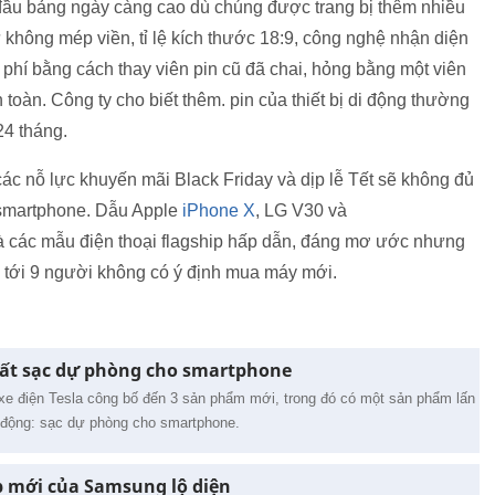
 đầu bảng ngày càng cao dù chúng được trang bị thêm nhiều
không mép viền, tỉ lệ kích thước 18:9, công nghệ nhận diện
hi phí bằng cách thay viên pin cũ đã chai, hỏng bằng một viên
oàn. Công ty cho biết thêm. pin của thiết bị di động thường
24 tháng.
 các nỗ lực khuyến mãi Black Friday và dịp lễ Tết sẽ không đủ
 smartphone. Dẫu Apple
iPhone X
, LG V30 và
à các mẫu điện thoại flagship hấp dẫn, đáng mơ ước nhưng
ó tới 9 người không có ý định mua máy mới.
xuất sạc dự phòng cho smartphone
 xe điện Tesla công bố đến 3 sản phẩm mới, trong đó có một sản phẩm lấn
di động: sạc dự phòng cho smartphone.
 mới của Samsung lộ diện