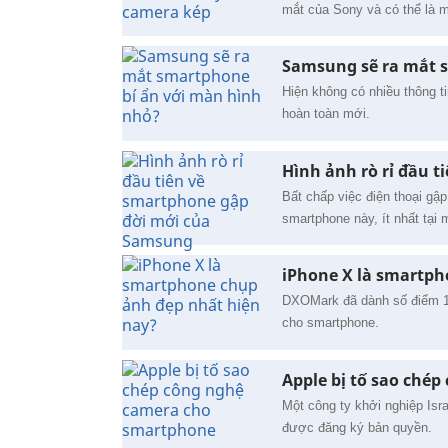
mắt của Sony và có thể là 
Samsung sẽ ra mắt 
Hiện không có nhiều thông 
hoàn toàn mới.
Hình ảnh rò rỉ đầu 
Bất chấp việc điện thoại gậ
smartphone này, ít nhất tại 
iPhone X là smartpho
DXOMark đã dành số điểm 1
cho smartphone.
Apple bị tố sao ché
Một công ty khởi nghiệp Isr
được đăng ký bản quyền.