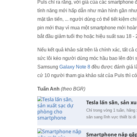
Puls chỉ ra rằng, với giá của các smartphone
tính năng mới hấp dẫn như màn hình gần như 
mặt tân tiến, ... người dùng có thể tiết kiệm c
pin mới thay vì mua một smartphone mới hoàn t
bắt đầu giảm tuổi thọ hoặc hiệu suất sau 18 - 
Nếu kết quả khảo sát trên là chính xác, tất cả
sức lôi kéo người dùng móc hầu bao lên đời
Samsung
Galaxy Note 8
đều được đánh giá l
cứ 10 người tham gia khảo sát của Puls thì c
Tuấn Anh
(theo BGR)
Tesla lấn sân, sản 
Chỉ trong vòng 1 tuần, hãng
sân sang lĩnh vực thiết bị 
Smartphone nắp gập