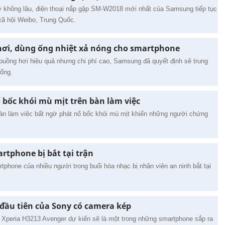
ây không lâu, điện thoại nắp gập SM-W2018 mới nhất của Samsung tiếp tục
g xã hội Weibo, Trung Quốc.
ơi, dùng ống nhiệt xả nóng cho smartphone
buồng hơi hiệu quả nhưng chi phí cao, Samsung đã quyết định sẽ trung
hống.
bốc khói mù mịt trên bàn làm việc
bàn làm việc bất ngờ phát nổ bốc khói mù mịt khiến những người chứng
rtphone bị bắt tại trận
tphone của nhiều người trong buổi hòa nhạc bị nhân viên an ninh bắt tại
đầu tiên của Sony có camera kép
ỉ, Xperia H3213 Avenger dự kiến sẽ là một trong những smartphone sắp ra