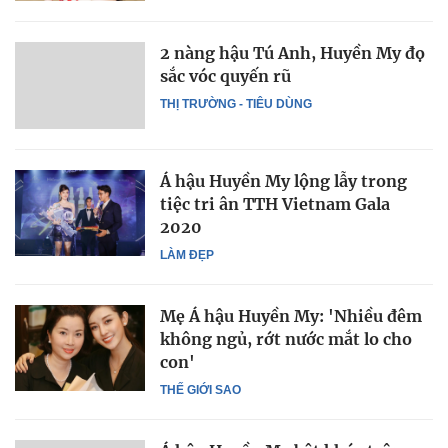
2 nàng hậu Tú Anh, Huyền My đọ
sắc vóc quyến rũ
THỊ TRƯỜNG - TIÊU DÙNG
Á hậu Huyền My lộng lẫy trong
tiệc tri ân TTH Vietnam Gala
2020
LÀM ĐẸP
Mẹ Á hậu Huyền My: 'Nhiều đêm
không ngủ, rớt nước mắt lo cho
con'
THẾ GIỚI SAO