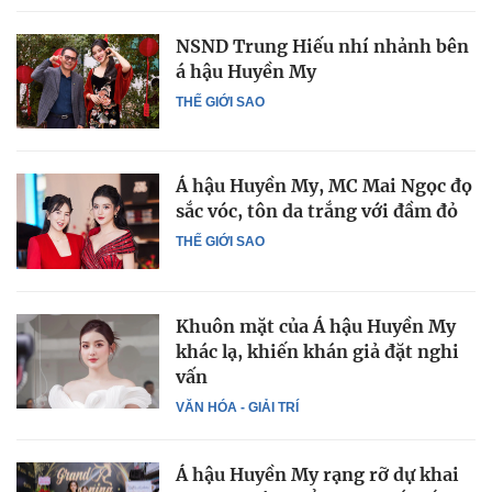
NSND Trung Hiếu nhí nhảnh bên
á hậu Huyền My
THẾ GIỚI SAO
Á hậu Huyền My, MC Mai Ngọc đọ
sắc vóc, tôn da trắng với đầm đỏ
THẾ GIỚI SAO
Khuôn mặt của Á hậu Huyền My
khác lạ, khiến khán giả đặt nghi
vấn
VĂN HÓA - GIẢI TRÍ
Á hậu Huyền My rạng rỡ dự khai