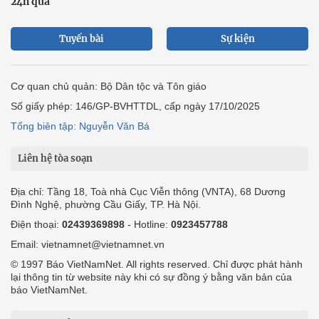
24h qua
Tuyến bài
Sự kiện
Cơ quan chủ quản: Bộ Dân tộc và Tôn giáo
Số giấy phép: 146/GP-BVHTTDL, cấp ngày 17/10/2025
Tổng biên tập: Nguyễn Văn Bá
Liên hệ tòa soạn
Địa chỉ: Tầng 18, Toà nhà Cục Viễn thông (VNTA), 68 Dương
Đình Nghệ, phường Cầu Giấy, TP. Hà Nội.
Điện thoại:
02439369898
- Hotline:
0923457788
Email: vietnamnet@vietnamnet.vn
© 1997 Báo VietNamNet. All rights reserved. Chỉ được phát hành
lại thông tin từ website này khi có sự đồng ý bằng văn bản của
báo VietNamNet.