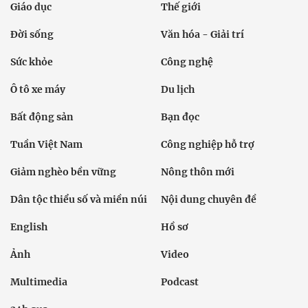
Giáo dục
Thế giới
Đời sống
Văn hóa - Giải trí
Sức khỏe
Công nghệ
Ô tô xe máy
Du lịch
Bất động sản
Bạn đọc
Tuần Việt Nam
Công nghiệp hỗ trợ
Giảm nghèo bền vững
Nông thôn mới
Dân tộc thiểu số và miền núi
Nội dung chuyên đề
English
Hồ sơ
Ảnh
Video
Multimedia
Podcast