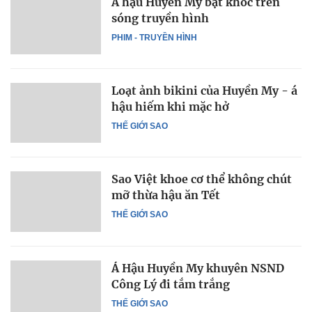
Á hậu Huyền My bật khóc trên
sóng truyền hình
PHIM - TRUYỀN HÌNH
Loạt ảnh bikini của Huyền My - á
hậu hiếm khi mặc hở
THẾ GIỚI SAO
Sao Việt khoe cơ thể không chút
mỡ thừa hậu ăn Tết
THẾ GIỚI SAO
Á Hậu Huyền My khuyên NSND
Công Lý đi tắm trắng
THẾ GIỚI SAO