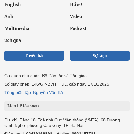
English
Hồ sơ
Ảnh
Video
Multimedia
Podcast
24h qua
Tuyến bài
Sự kiện
Cơ quan chủ quản: Bộ Dân tộc và Tôn giáo
Số giấy phép: 146/GP-BVHTTDL, cấp ngày 17/10/2025
Tổng biên tập: Nguyễn Văn Bá
Liên hệ tòa soạn
Địa chỉ: Tầng 18, Toà nhà Cục Viễn thông (VNTA), 68 Dương
Đình Nghệ, phường Cầu Giấy, TP. Hà Nội.
Điện thoại:
02439369898
- Hotline:
0923457788