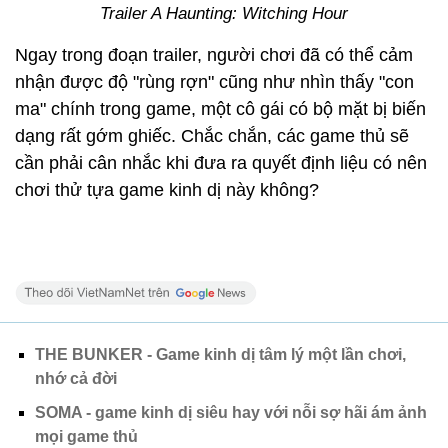
Trailer A Haunting: Witching Hour
Ngay trong đoạn trailer, người chơi đã có thể cảm
nhận được độ "rùng rợn" cũng như nhìn thấy "con
ma" chính trong game, một cô gái có bộ mặt bị biến
dạng rất gớm ghiếc. Chắc chắn, các game thủ sẽ
cần phải cân nhắc khi đưa ra quyết định liệu có nên
chơi thử tựa game kinh dị này không?
THE BUNKER - Game kinh dị tâm lý một lần chơi,
nhớ cả đời
SOMA - game kinh dị siêu hay với nỗi sợ hãi ám ảnh
mọi game thủ