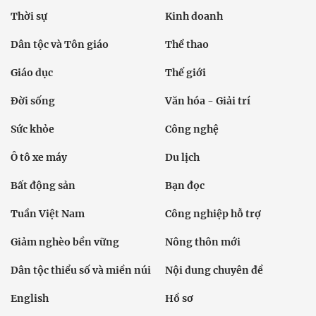
Thời sự
Kinh doanh
Dân tộc và Tôn giáo
Thể thao
Giáo dục
Thế giới
Đời sống
Văn hóa - Giải trí
Sức khỏe
Công nghệ
Ô tô xe máy
Du lịch
Bất động sản
Bạn đọc
Tuần Việt Nam
Công nghiệp hỗ trợ
Giảm nghèo bền vững
Nông thôn mới
Dân tộc thiểu số và miền núi
Nội dung chuyên đề
English
Hồ sơ