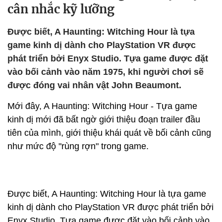
cân nhắc kỹ lưỡng
Được biết, A Haunting: Witching Hour là tựa
game kinh dị dành cho PlayStation VR được
phát triển bởi Enyx Studio. Tựa game được đặt
vào bối cảnh vào năm 1975, khi người chơi sẽ
được đóng vai nhân vật John Beaumont.
Mới đây, A Haunting: Witching Hour - Tựa game
kinh dị mới đã bất ngờ giới thiệu đoạn trailer đầu
tiên của mình, giới thiệu khái quát về bối cảnh cũng
như mức độ "rùng rợn" trong game.
Được biết, A Haunting: Witching Hour là tựa game
kinh dị dành cho PlayStation VR được phát triển bởi
Enyx Studio. Tựa game được đặt vào bối cảnh vào