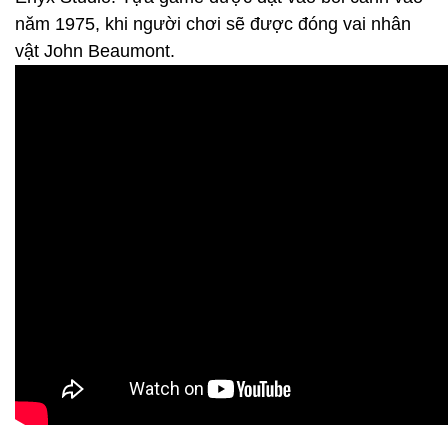
năm 1975, khi người chơi sẽ được đóng vai nhân
vật John Beaumont.