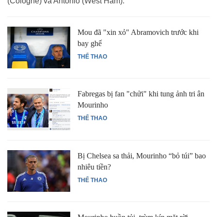
(Cologne) và Antonio (West Ham).
Mou đã "xin xỏ" Abramovich trước khi
bay ghế
THỂ THAO
Fabregas bị fan "chửi" khi tung ảnh tri ân
Mourinho
THỂ THAO
Bị Chelsea sa thải, Mourinho “bỏ túi” bao
nhiêu tiền?
THỂ THAO