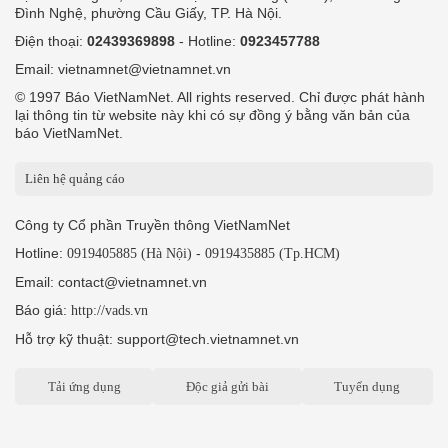
Đình Nghệ, phường Cầu Giấy, TP. Hà Nội.
Điện thoại:
02439369898
- Hotline:
0923457788
Email: vietnamnet@vietnamnet.vn
© 1997 Báo VietNamNet. All rights reserved. Chỉ được phát hành
lại thông tin từ website này khi có sự đồng ý bằng văn bản của
báo VietNamNet.
Liên hệ quảng cáo
Công ty Cổ phần Truyền thông VietNamNet
Hotline:
-
0919405885 (Hà Nội)
0919435885 (Tp.HCM)
Email: contact@vietnamnet.vn
Báo giá:
http://vads.vn
Hỗ trợ kỹ thuật: support@tech.vietnamnet.vn
Tải ứng dụng
Độc giả gửi bài
Tuyển dụng