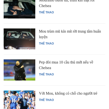
Mourinho buồn tủi, trùm kín mặt rời
Chelsea
THỂ THAO
Mou trùm mũ kín mít rời trung tâm huấn
luyện
THỂ THAO
Pep đòi mua 10 cầu thủ mới nếu về
Chelsea
THỂ THAO
Với Mou, không có chỗ cho người trẻ
THỂ THAO