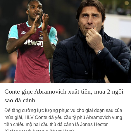
Conte giục Abramovich xuất tiền, mua 2 ngôi
sao đá cánh
Để tăng cường lực lượng phục vụ cho giai đoạn sau của
mùa giải, HLV Conte đã yêu cầu tỷ phú Abramovich vung
tiền chiêu mộ hai cầu thủ đá cánh là Jonas Hector