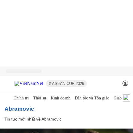
# ASEAN CUP 2026
Chính trị
Thời sự
Kinh doanh
Dân tộc và Tôn giáo
Giáo dục
Abramovic
Tin tức mới nhất về
Abramovic