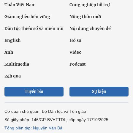
Tuần Việt Nam
Công nghiệp hỗ trợ
Giảm nghèo bền vững
Nông thôn mới
Dân tộc thiểu số và miền núi
Nội dung chuyên đề
English
Hồ sơ
Ảnh
Video
Multimedia
Podcast
24h qua
Tuyến bài
Sự kiện
Cơ quan chủ quản: Bộ Dân tộc và Tôn giáo
Số giấy phép: 146/GP-BVHTTDL, cấp ngày 17/10/2025
Tổng biên tập: Nguyễn Văn Bá