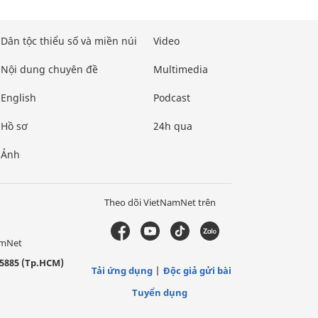
Dân tộc thiểu số và miền núi
Video
Nội dung chuyên đề
Multimedia
English
Podcast
Hồ sơ
24h qua
Ảnh
Theo dõi VietNamNet trên
amNet
5885 (Tp.HCM)
Tải ứng dụng
Độc giả gửi bài
Tuyển dụng