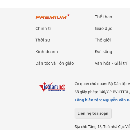
Thể thao
Chính trị
Giáo dục
Thời sự
Thế giới
Kinh doanh
Đời sống
Dân tộc và Tôn giáo
Văn hóa - Giải trí
Cơ quan chủ quản: Bộ Dân tộc v
Số giấy phép: 146/GP-BVHTTDL,
Tổng biên tập: Nguyễn Văn B
Liên hệ tòa soạn
Địa chỉ: Tầng 18, Toà nhà Cục 