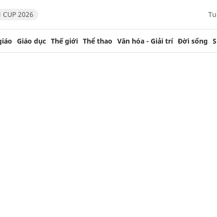
 CUP 2026
Tu
giáo
Giáo dục
Thế giới
Thể thao
Văn hóa - Giải trí
Đời sống
S