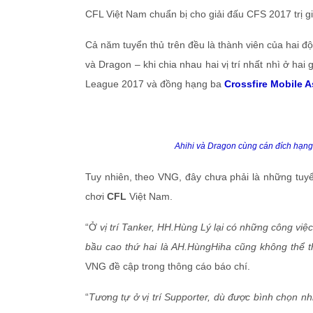
CFL Việt Nam chuẩn bị cho giải đấu CFS 2017 trị g
Cả năm tuyển thủ trên đều là thành viên của hai đ
và Dragon – khi chia nhau hai vị trí nhất nhì ở hai 
League 2017 và đồng hạng ba
Crossfire Mobile A
Ahihi và Dragon cùng cán đích hạng
Tuy nhiên, theo VNG, đây chưa phải là những tuy
chơi
CFL
Việt Nam.
“Ở
vị trí Tanker, HH.Hùng Lý lại có những công vi
bầu cao thứ hai là AH.HùngHiha cũng không thể 
VNG đề cập trong thông cáo báo chí.
“
Tương tự ở vị trí Supporter, dù được bình chọn