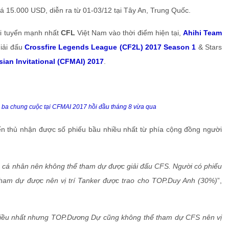
iá 15.000 USD, diễn ra từ 01-03/12 tại Tây An, Trung Quốc.
ội tuyển mạnh nhất
CFL
Việt Nam vào thời điểm hiện tại,
Ahihi Team
giải đấu
Crossfire Legends League (CF2L) 2017 Season 1
& Stars
sian Invitational (CFMAI) 2017
.
 ba chung cuộc tại CFMAI 2017 hồi đầu tháng 8 vừa qua
ển thủ nhận được số phiếu bầu nhiều nhất từ phía cộng đồng người
ệc cá nhân nên không thể tham dự được giải đấu CFS. Người có phiếu
tham dự được nên vị trí Tanker được trao cho TOP.Duy Anh (30%)
”,
 nhiều nhất nhưng TOP.Dương Dự cũng không thể tham dự CFS nên vị