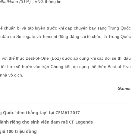
AH.NhatHaha (31%)
”, VNG thông tin.
 chuẩn bị và tập luyện trước khi đáp chuyến bay sang Trung Quốc
giải đấu do Smilegate và Tencent đồng đăng cai tổ chức, là Trung Quốc
 với thể thức Best-of-One (Bo1) được áp dụng khi các đội sẽ thi đấu
h tốt hơn sẽ bước vào trận Chung kết, áp dụng thể thức Best-of-Five
nhà vô địch.
Gamer
g Quốc ‘dìm thẳng tay’ tại CFMAI 2017
g dành riêng cho sinh viên đam mê CF Legends
giá 100 triệu đồng