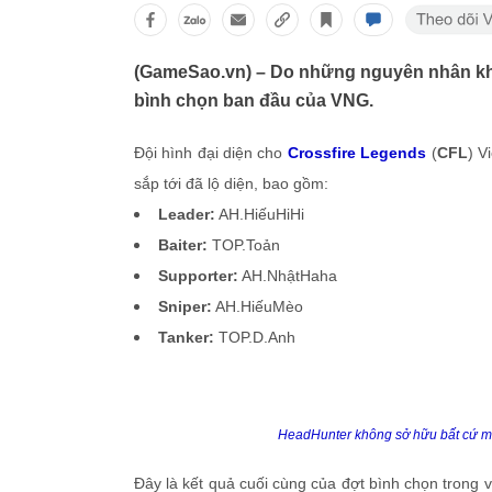
(GameSao.vn) – Do những nguyên nhân khá
bình chọn ban đầu của VNG.
Đội hình đại diện cho
Crossfire Legends
(
CFL
) V
sắp tới đã lộ diện, bao gồm:
Leader:
AH.HiếuHiHi
Baiter:
TOP.Toản
Supporter:
AH.NhậtHaha
Sniper:
AH.HiếuMèo
Tanker:
TOP.D.Anh
HeadHunter không sở hữu bất cứ mộ
Đây là kết quả cuối cùng của đợt bình chọn trong 