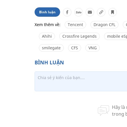
Bình luận
Xem thêm về:
Tencent
Dragon CFL
Ahihi
Crossfire Legends
mobile eS
smilegate
CFS
VNG