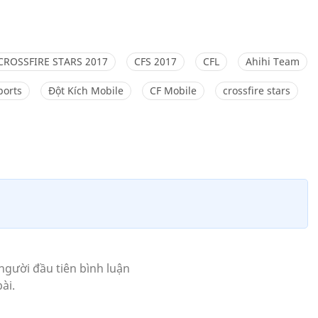
CROSSFIRE STARS 2017
CFS 2017
CFL
Ahihi Team
ports
Đột Kích Mobile
CF Mobile
crossfire stars