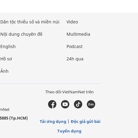
Dân tộc thiểu số và miền núi
Video
Nội dung chuyên đề
Multimedia
English
Podcast
Hồ sơ
24h qua
Ảnh
Theo dõi VietNamNet trên
amNet
5885 (Tp.HCM)
Tải ứng dụng
Độc giả gửi bài
Tuyển dụng