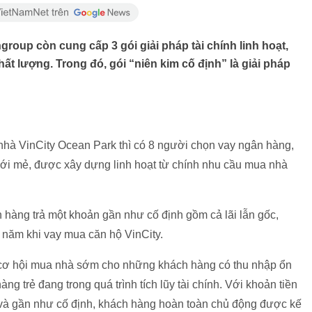
roup còn cung cấp 3 gói giải pháp tài chính linh hoạt,
t lượng. Trong đó, gói “niên kim cố định” là giải pháp
hà VinCity Ocean Park thì có 8 người chọn vay ngân hàng,
 mới mẻ, được xây dựng linh hoạt từ chính nhu cầu mua nhà
hàng trả một khoản gần như cố định gồm cả lãi lẫn gốc,
 năm khi vay mua căn hộ VinCity.
 cơ hội mua nhà sớm cho những khách hàng có thu nhập ổn
ng trẻ đang trong quá trình tích lũy tài chính. Với khoản tiền
c và gần như cố định, khách hàng hoàn toàn chủ động được kế