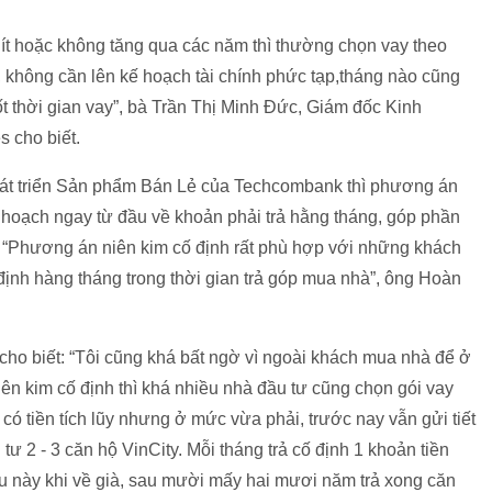
 ít hoặc không tăng qua các năm thì thường chọn vay theo
, không cần lên kế hoạch tài chính phức tạp,tháng nào cũng
ốt thời gian vay”, bà Trần Thị Minh Đức, Giám đốc Kinh
 cho biết.
t triển Sản phẩm Bán Lẻ của Techcombank thì phương án
ế hoạch ngay từ đầu về khoản phải trả hằng tháng, góp phần
. “Phương án niên kim cố định rất phù hợp với những khách
ịnh hàng tháng trong thời gian trả góp mua nhà”, ông Hoàn
 cho biết: “Tôi cũng khá bất ngờ vì ngoài khách mua nhà để ở
iên kim cố định thì khá nhiều nhà đầu tư cũng chọn gói vay
ó tiền tích lũy nhưng ở mức vừa phải, trước nay vẫn gửi tiết
ư 2 - 3 căn hộ VinCity. Mỗi tháng trả cố định 1 khoản tiền
au này khi về già, sau mười mấy hai mươi năm trả xong căn