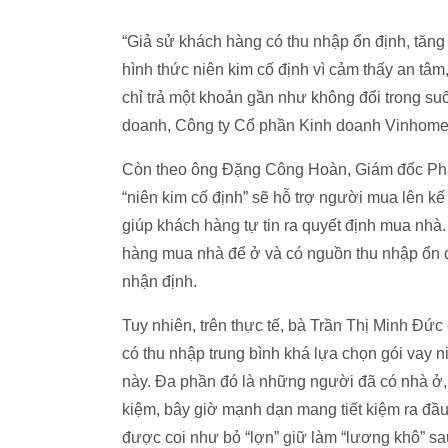
“Giả sử khách hàng có thu nhập ổn định, tăng
hình thức niên kim cố định vì cảm thấy an tâm
chỉ trả một khoản gần như không đổi trong su
doanh, Công ty Cổ phần Kinh doanh Vinhomes
Còn theo ông Đặng Công Hoàn, Giám đốc Phá
“niên kim cố định” sẽ hỗ trợ người mua lên k
giúp khách hàng tự tin ra quyết định mua nhà
hàng mua nhà để ở và có nguồn thu nhập ổn đ
nhận định.
Tuy nhiên, trên thực tế, bà Trần Thị Minh Đức
có thu nhập trung bình khá lựa chọn gói vay n
này. Đa phần đó là những người đã có nhà ở, c
kiệm, bây giờ mạnh dạn mang tiết kiệm ra đầu t
được coi như bỏ “lợn” giữ làm “lương khô” s