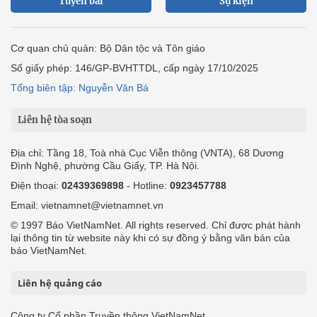
Tuyến bài
Sự kiện
Cơ quan chủ quản: Bộ Dân tộc và Tôn giáo
Số giấy phép: 146/GP-BVHTTDL, cấp ngày 17/10/2025
Tổng biên tập: Nguyễn Văn Bá
Liên hệ tòa soạn
Địa chỉ: Tầng 18, Toà nhà Cục Viễn thông (VNTA), 68 Dương
Đình Nghệ, phường Cầu Giấy, TP. Hà Nội.
Điện thoại:
02439369898
- Hotline:
0923457788
Email: vietnamnet@vietnamnet.vn
© 1997 Báo VietNamNet. All rights reserved. Chỉ được phát hành
lại thông tin từ website này khi có sự đồng ý bằng văn bản của
báo VietNamNet.
Liên hệ quảng cáo
Công ty Cổ phần Truyền thông VietNamNet