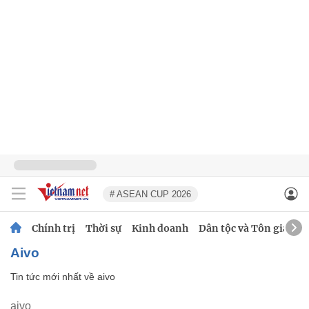
# ASEAN CUP 2026
Chính trị
Thời sự
Kinh doanh
Dân tộc và Tôn giáo
aivo
Tin tức mới nhất về
aivo
aivo