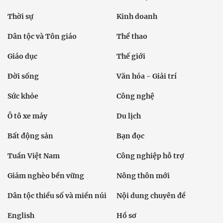
Thời sự
Kinh doanh
Dân tộc và Tôn giáo
Thể thao
Giáo dục
Thế giới
Đời sống
Văn hóa - Giải trí
Sức khỏe
Công nghệ
Ô tô xe máy
Du lịch
Bất động sản
Bạn đọc
Tuần Việt Nam
Công nghiệp hỗ trợ
Giảm nghèo bền vững
Nông thôn mới
Dân tộc thiểu số và miền núi
Nội dung chuyên đề
English
Hồ sơ