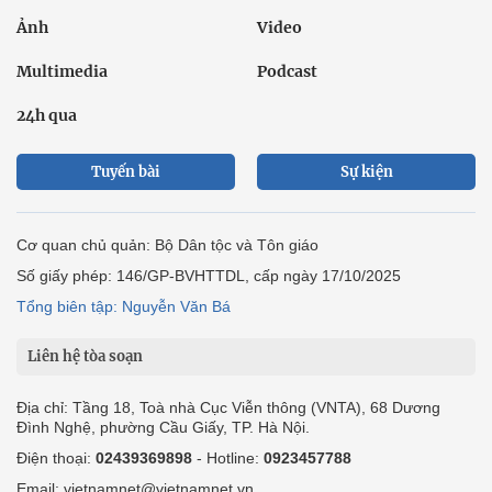
Ảnh
Video
Multimedia
Podcast
24h qua
Tuyến bài
Sự kiện
Cơ quan chủ quản: Bộ Dân tộc và Tôn giáo
Số giấy phép: 146/GP-BVHTTDL, cấp ngày 17/10/2025
Tổng biên tập: Nguyễn Văn Bá
Liên hệ tòa soạn
Địa chỉ: Tầng 18, Toà nhà Cục Viễn thông (VNTA), 68 Dương
Đình Nghệ, phường Cầu Giấy, TP. Hà Nội.
Điện thoại:
02439369898
- Hotline:
0923457788
Email: vietnamnet@vietnamnet.vn