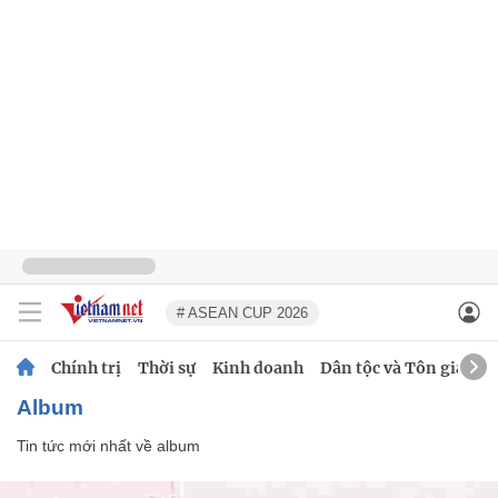
# ASEAN CUP 2026
Chính trị
Thời sự
Kinh doanh
Dân tộc và Tôn giáo
album
Tin tức mới nhất về
album