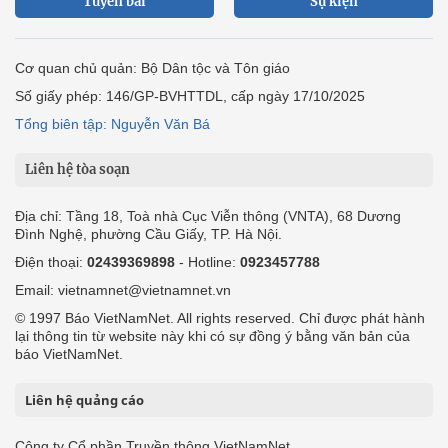
Tuyến bài
Sự kiện
Cơ quan chủ quản: Bộ Dân tộc và Tôn giáo
Số giấy phép: 146/GP-BVHTTDL, cấp ngày 17/10/2025
Tổng biên tập: Nguyễn Văn Bá
Liên hệ tòa soạn
Địa chỉ: Tầng 18, Toà nhà Cục Viễn thông (VNTA), 68 Dương
Đình Nghệ, phường Cầu Giấy, TP. Hà Nội.
Điện thoại:
02439369898
- Hotline:
0923457788
Email: vietnamnet@vietnamnet.vn
© 1997 Báo VietNamNet. All rights reserved. Chỉ được phát hành
lại thông tin từ website này khi có sự đồng ý bằng văn bản của
báo VietNamNet.
Liên hệ quảng cáo
Công ty Cổ phần Truyền thông VietNamNet