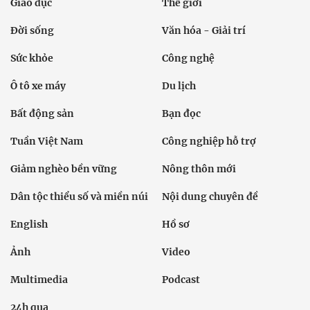
Giáo dục
Thế giới
Đời sống
Văn hóa - Giải trí
Sức khỏe
Công nghệ
Ô tô xe máy
Du lịch
Bất động sản
Bạn đọc
Tuần Việt Nam
Công nghiệp hỗ trợ
Giảm nghèo bền vững
Nông thôn mới
Dân tộc thiểu số và miền núi
Nội dung chuyên đề
English
Hồ sơ
Ảnh
Video
Multimedia
Podcast
24h qua