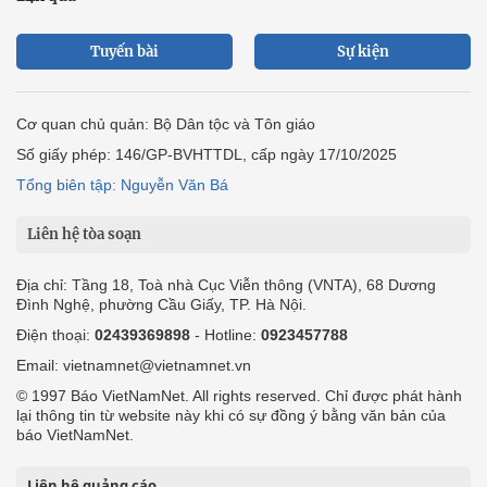
Tuyến bài
Sự kiện
Cơ quan chủ quản: Bộ Dân tộc và Tôn giáo
Số giấy phép: 146/GP-BVHTTDL, cấp ngày 17/10/2025
Tổng biên tập: Nguyễn Văn Bá
Liên hệ tòa soạn
Địa chỉ: Tầng 18, Toà nhà Cục Viễn thông (VNTA), 68 Dương
Đình Nghệ, phường Cầu Giấy, TP. Hà Nội.
Điện thoại:
02439369898
- Hotline:
0923457788
Email: vietnamnet@vietnamnet.vn
© 1997 Báo VietNamNet. All rights reserved. Chỉ được phát hành
lại thông tin từ website này khi có sự đồng ý bằng văn bản của
báo VietNamNet.
Liên hệ quảng cáo