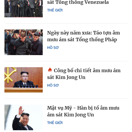
sát Tổng thống Venezuela
THẾ GIỚI
Ngày này năm xưa: Táo tợn âm
mưu ám sát Tổng thống Pháp
HỒ SƠ
Công bố chi tiết âm mưu ám
sát Kim Jong Un
HỒ SƠ
Mật vụ Mỹ - Hàn bị tố âm mưu
ám sát Kim Jong Un
THẾ GIỚI