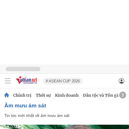
# ASEAN CUP 2026
Chính trị
Thời sự
Kinh doanh
Dân tộc và Tôn giáo
âm mưu ám sát
Tin tức mới nhất về
âm mưu ám sát