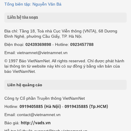
Tổng biên tập: Nguyễn Văn Bá
Liên hệ tòa soạn
Địa chỉ: Tầng 18, Toà nhà Cục Viễn thông (VNTA), 68 Dương
Đình Nghệ, phường Cầu Giấy, TP. Hà Nội.
Điện thoại:
02439369898
- Hotline:
0923457788
Email: vietnamnet@vietnamnet.vn
© 1997 Báo VietNamNet. All rights reserved. Chỉ được phát hành
lại thông tin từ website này khi có sự đồng ý bằng văn bản của
báo VietNamNet.
Liên hệ quảng cáo
Công ty Cổ phần Truyền thông VietNamNet
0919405885 (Hà Nội)
0919435885 (Tp.HCM)
Hotline:
-
Email: contact@vietnamnet.vn
http://vads.vn
Báo giá:
Hỗ trợ kỹ thuật: support@tech.vietnamnet.vn