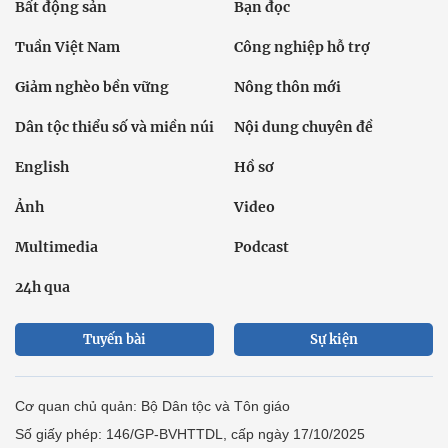
Bất động sản
Bạn đọc
Tuần Việt Nam
Công nghiệp hỗ trợ
Giảm nghèo bền vững
Nông thôn mới
Dân tộc thiểu số và miền núi
Nội dung chuyên đề
English
Hồ sơ
Ảnh
Video
Multimedia
Podcast
24h qua
Tuyến bài
Sự kiện
Cơ quan chủ quản: Bộ Dân tộc và Tôn giáo
Số giấy phép: 146/GP-BVHTTDL, cấp ngày 17/10/2025