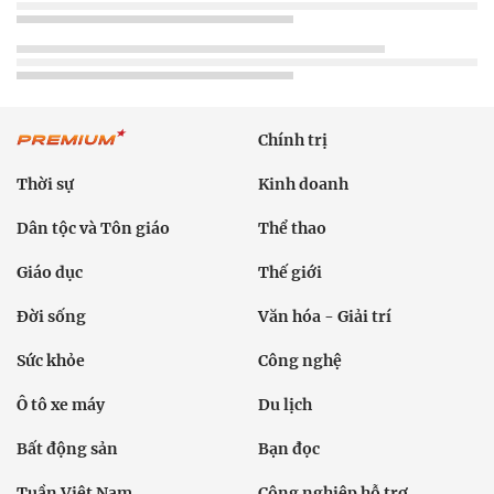
Chính trị
Thời sự
Kinh doanh
Dân tộc và Tôn giáo
Thể thao
Giáo dục
Thế giới
Đời sống
Văn hóa - Giải trí
Sức khỏe
Công nghệ
Ô tô xe máy
Du lịch
Bất động sản
Bạn đọc
Tuần Việt Nam
Công nghiệp hỗ trợ