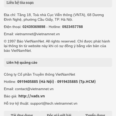
Liên hệ tòa soạn
Địa chỉ: Tầng 18, Toà nhà Cục Viễn thông (VNTA), 68 Dương
Đình Nghệ, phường Cầu Giấy, TP. Hà Nội.
Điện thoại:
02439369898
- Hotline:
0923457788
Email: vietnamnet@vietnamnet.vn
© 1997 Báo VietNamNet. All rights reserved. Chỉ được phát hành
lại thông tin từ website này khi có sự đồng ý bằng văn bản của
báo VietNamNet.
Liên hệ quảng cáo
Công ty Cổ phần Truyền thông VietNamNet
0919405885 (Hà Nội)
0919435885 (Tp.HCM)
Hotline:
-
Email: contact@vietnamnet.vn
http://vads.vn
Báo giá:
Hỗ trợ kỹ thuật: support@tech.vietnamnet.vn
Tải ứng dụng
Độc giả gửi bài
Tuyển dụng