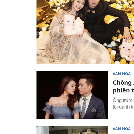
VĂN HÓA - 
Chồng 
phiên t
Ông trùm 
tội danh t
VĂN HÓA - 