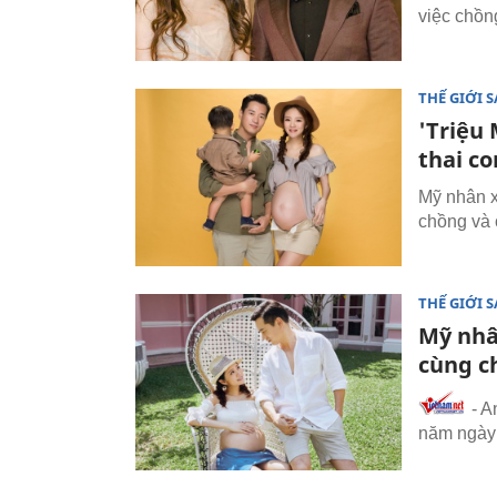
việc chồng
THẾ GIỚI 
'Triệu
thai co
Mỹ nhân x
chồng và c
THẾ GIỚI 
Mỹ nhâ
cùng c
- A
năm ngày 