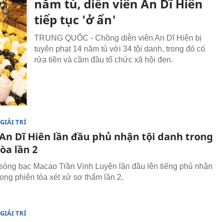
năm tù, diễn viên An Dĩ Hiên
tiếp tục 'ở ẩn'
TRUNG QUỐC - Chồng diễn viên An Dĩ Hiên bị
tuyên phạt 14 năm tù với 34 tội danh, trong đó có
rửa tiền và cầm đầu tổ chức xã hội đen.
GIẢI TRÍ
An Dĩ Hiên lần đầu phủ nhận tội danh trong
òa lần 2
sòng bạc Macao Trần Vinh Luyện lần đầu lên tiếng phủ nhận
rong phiên tòa xét xử sơ thẩm lần 2.
GIẢI TRÍ