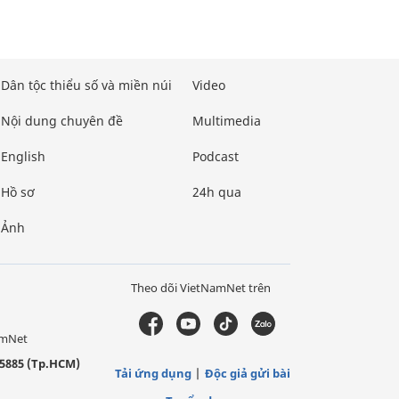
Dân tộc thiểu số và miền núi
Video
Nội dung chuyên đề
Multimedia
English
Podcast
Hồ sơ
24h qua
Ảnh
Theo dõi VietNamNet trên
amNet
5885 (Tp.HCM)
Tải ứng dụng
Độc giả gửi bài