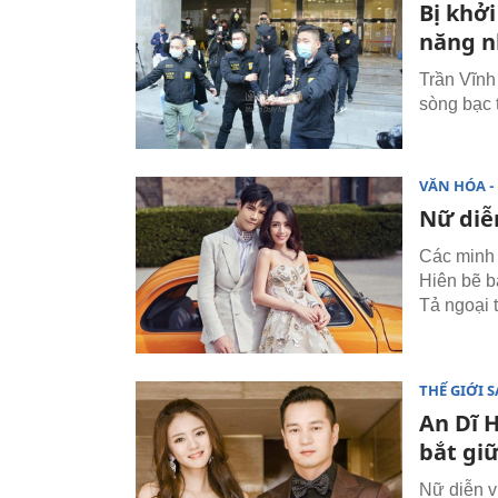
Bị khởi
năng n
Trần Vĩnh
sòng bạc t
VĂN HÓA - 
Nữ diễn
Các minh 
Hiên bẽ b
Tả ngoại t
THẾ GIỚI 
An Dĩ H
bắt gi
Nữ diễn vi