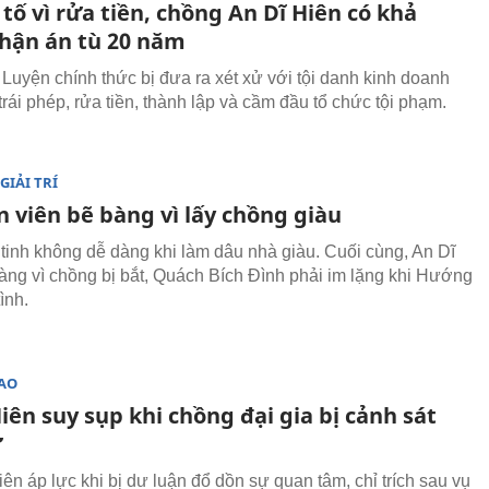
 tố vì rửa tiền, chồng An Dĩ Hiên có khả
hận án tù 20 năm
 Luyện chính thức bị đưa ra xét xử với tội danh kinh doanh
rái phép, rửa tiền, thành lập và cầm đầu tổ chức tội phạm.
GIẢI TRÍ
 viên bẽ bàng vì lấy chồng giàu
tinh không dễ dàng khi làm dâu nhà giàu. Cuối cùng, An Dĩ
àng vì chồng bị bắt, Quách Bích Đình phải im lặng khi Hướng
ình.
SAO
iên suy sụp khi chồng đại gia bị cảnh sát
ữ
ên áp lực khi bị dư luận đổ dồn sự quan tâm, chỉ trích sau vụ