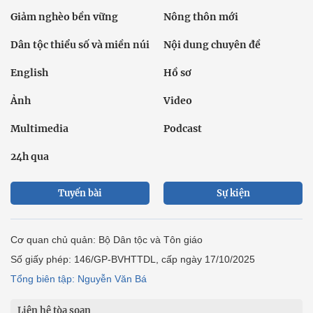
Giảm nghèo bền vững
Nông thôn mới
Dân tộc thiểu số và miền núi
Nội dung chuyên đề
English
Hồ sơ
Ảnh
Video
Multimedia
Podcast
24h qua
Tuyến bài
Sự kiện
Cơ quan chủ quản: Bộ Dân tộc và Tôn giáo
Số giấy phép: 146/GP-BVHTTDL, cấp ngày 17/10/2025
Tổng biên tập: Nguyễn Văn Bá
Liên hệ tòa soạn