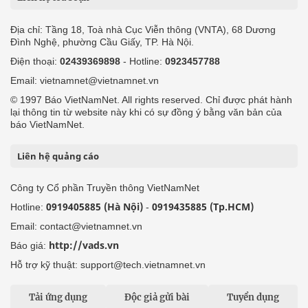
Địa chỉ: Tầng 18, Toà nhà Cục Viễn thông (VNTA), 68 Dương
Đình Nghệ, phường Cầu Giấy, TP. Hà Nội.
Điện thoại:
02439369898
- Hotline:
0923457788
Email: vietnamnet@vietnamnet.vn
© 1997 Báo VietNamNet. All rights reserved. Chỉ được phát hành
lại thông tin từ website này khi có sự đồng ý bằng văn bản của
báo VietNamNet.
Liên hệ quảng cáo
Công ty Cổ phần Truyền thông VietNamNet
0919405885 (Hà Nội)
0919435885 (Tp.HCM)
Hotline:
-
Email: contact@vietnamnet.vn
http://vads.vn
Báo giá:
Hỗ trợ kỹ thuật: support@tech.vietnamnet.vn
Tải ứng dụng
Độc giả gửi bài
Tuyển dụng