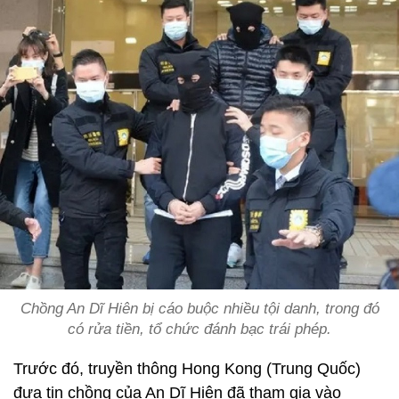
Chồng An Dĩ Hiên bị cáo buộc nhiều tội danh, trong đó
có rửa tiền, tổ chức đánh bạc trái phép.
Trước đó, truyền thông Hong Kong (Trung Quốc)
đưa tin chồng của An Dĩ Hiên đã tham gia vào