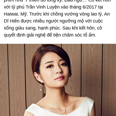
phim như
Ỷ thiên đồ long ký, Đấu ngư…
Cô kết hôn
với tỷ phú Trần Vinh Luyện vào tháng 6/2017 tại
Haiwai, Mỹ. Trước khi chồng vướng vòng lao lý, An
Dĩ Hiên được nhiều người ngưỡng mộ với cuộc
sống giàu sang, hạnh phúc. Sau khi kết hôn, cô
quyết định giải nghệ để tiện chăm sóc tổ ấm.