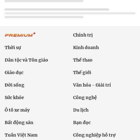
Chính trị
Thời sự
Kinh doanh
Dân tộc và Tôn giáo
Thể thao
Giáo dục
Thế giới
Đời sống
Văn hóa - Giải trí
Sức khỏe
Công nghệ
Ô tô xe máy
Du lịch
Bất động sản
Bạn đọc
Tuần Việt Nam
Công nghiệp hỗ trợ