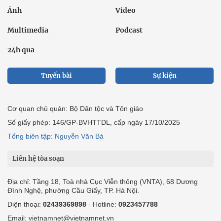
Ảnh
Video
Multimedia
Podcast
24h qua
Tuyến bài
Sự kiện
Cơ quan chủ quản: Bộ Dân tộc và Tôn giáo
Số giấy phép: 146/GP-BVHTTDL, cấp ngày 17/10/2025
Tổng biên tập: Nguyễn Văn Bá
Liên hệ tòa soạn
Địa chỉ: Tầng 18, Toà nhà Cục Viễn thông (VNTA), 68 Dương
Đình Nghệ, phường Cầu Giấy, TP. Hà Nội.
Điện thoại:
02439369898
- Hotline:
0923457788
Email: vietnamnet@vietnamnet.vn