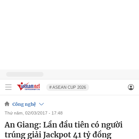
# ASEAN CUP 2026
Công nghệ
thứ năm, 02/03/2017 - 17:48
An Giang: Lần đầu tiên có người
trúng giải Jackpot 41 tỷ đồng