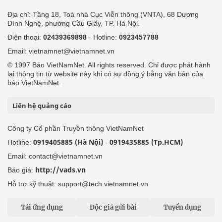
Địa chỉ: Tầng 18, Toà nhà Cục Viễn thông (VNTA), 68 Dương
Đình Nghệ, phường Cầu Giấy, TP. Hà Nội.
Điện thoại:
02439369898
- Hotline:
0923457788
Email: vietnamnet@vietnamnet.vn
© 1997 Báo VietNamNet. All rights reserved. Chỉ được phát hành
lại thông tin từ website này khi có sự đồng ý bằng văn bản của
báo VietNamNet.
Liên hệ quảng cáo
Công ty Cổ phần Truyền thông VietNamNet
0919405885 (Hà Nội)
0919435885 (Tp.HCM)
Hotline:
-
Email: contact@vietnamnet.vn
http://vads.vn
Báo giá:
Hỗ trợ kỹ thuật: support@tech.vietnamnet.vn
Tải ứng dụng
Độc giả gửi bài
Tuyển dụng