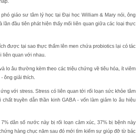
hấp.
, phó giáo sư tâm lý học tại Đại học William & Mary nói, ông
à lần đầu tiên phát hiện thấy mối liên quan giữa các loại thực
ch được tại sao thực thẩm lên men chứa probiotics lại có tác
i liên quan với nhau.
à lo âu thường kèm theo các triệu chứng về tiêu hóa, ít viêm
- ông giải thích.
 ứng với stress. Stress có liên quan tới rối loạn sức khỏe tâm
ổi chất truyền dẫn thần kinh GABA - vốn làm giảm lo âu hiệu
 7% dân số nước này bị rối loạn cảm xúc, 37% bị bệnh này
chứng hàng chục năm sau đó mới tìm kiếm sự giúp đỡ từ bác