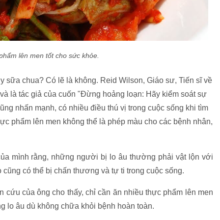
 phẩm lên men tốt cho sức khỏe.
y sữa chua? Có lẽ là không. Reid Wilson, Giáo sư, Tiến sĩ về
 và là tác giả của cuốn "Đừng hoảng loạn: Hãy kiểm soát sự
cũng nhấn mạnh, có nhiều điều thú vị trong cuộc sống khi tìm
 thực phẩm lên men không thể là phép màu cho các bệnh nhân,
của mình rằng, những người bị lo âu thường phải vật lộn với
 cũng có thể bị chấn thương và tự ti trong cuộc sống.
iên cứu của ông cho thấy, chỉ cần ăn nhiều thực phẩm lên men
ứng lo âu dù không chữa khỏi bệnh hoàn toàn.