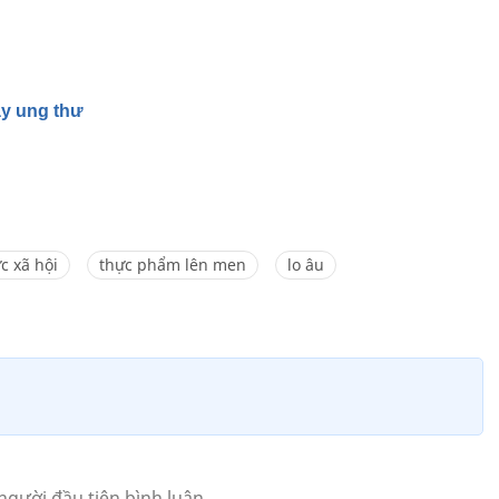
ây ung thư
c xã hội
thực phẩm lên men
lo âu