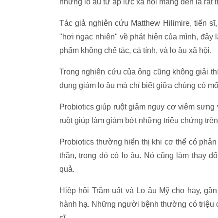
những lo âu từ áp lực xã hội mang đến là rất t
Tác giả nghiên cứu Matthew Hilimire, tiến sĩ
"hơi ngạc nhiên" về phát hiện của mình, đây l
phẩm không chế tác, cá tính, và lo âu xã hội.
Trong nghiên cứu của ông cũng không giải thí
dụng giảm lo âu mà chỉ biết giữa chúng có mố
Probiotics giúp ruột giảm nguy cơ viêm sưng v
ruột giúp làm giảm bớt những triệu chứng trên 
Probiotics thường hiển thị khi cơ thể có phản
thần, trong đó có lo âu. Nó cũng làm thay đ
quả.
Hiệp hội Trầm uất và Lo âu Mỹ cho hay, gần
hành hạ. Những người bệnh thường có triệu 
sĩ.