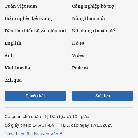
Tuần Việt Nam
Công nghiệp hỗ trợ
Giảm nghèo bền vững
Nông thôn mới
Dân tộc thiểu số và miền núi
Nội dung chuyên đề
English
Hồ sơ
Ảnh
Video
Multimedia
Podcast
24h qua
Tuyến bài
Sự kiện
Cơ quan chủ quản: Bộ Dân tộc và Tôn giáo
Số giấy phép: 146/GP-BVHTTDL, cấp ngày 17/10/2025
Tổng biên tập: Nguyễn Văn Bá