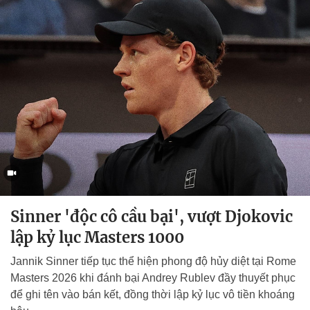
Sinner 'độc cô cầu bại', vượt Djokovic
lập kỷ lục Masters 1000
Jannik Sinner tiếp tục thể hiện phong độ hủy diệt tại Rome
Masters 2026 khi đánh bại Andrey Rublev đầy thuyết phục
để ghi tên vào bán kết, đồng thời lập kỷ lục vô tiền khoáng