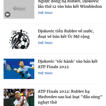
Ngược dòng hạ Rublev, Djokovic
lần thứ 12 vào bán kết Wimbledon
THỂ THAO
Djokovic tiễn Rublev về nước,
đoạt vé bán kết Úc Mở rộng
THỂ THAO
Djokovic 'tốc hành' vào bán kết
ATP Finals 2022
THỂ THAO
ATP Finals 2022: Rublev hạ
Medvedev sau hai loạt "đấu súng"
nghẹt thở