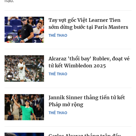
hậu.
Tay vợt gốc Việt Learner Tien
sớm dừng bước tại Paris Masters
THỂ THAO
Alcaraz 'thổi bay' Rublev, đoạt vé
tứ kết Wimbledon 2025
THỂ THAO
Jannik Sinner thẳng tiến tứ kết
Pháp mở rộng
THỂ THAO