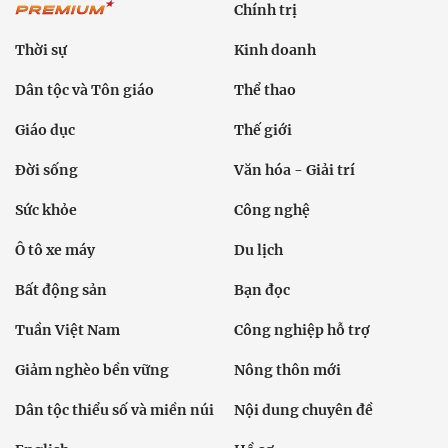
Chính trị
Thời sự
Kinh doanh
Dân tộc và Tôn giáo
Thể thao
Giáo dục
Thế giới
Đời sống
Văn hóa - Giải trí
Sức khỏe
Công nghệ
Ô tô xe máy
Du lịch
Bất động sản
Bạn đọc
Tuần Việt Nam
Công nghiệp hỗ trợ
Giảm nghèo bền vững
Nông thôn mới
Dân tộc thiểu số và miền núi
Nội dung chuyên đề