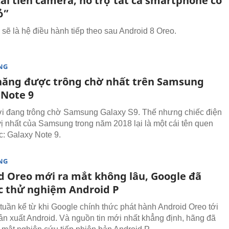
ải tiến camera, hỗ trợ tất cả smartphone có
ỏ”
 sẽ là hệ điều hành tiếp theo sau Android 8 Oreo.
NG
 năng được trông chờ nhất trên Samsung
 Note 9
ới đang trông chờ Samsung Galaxy S9. Thế nhưng chiếc điện
 vị nhất của Samsung trong năm 2018 lại là một cái tên quen
c: Galaxy Note 9.
NG
d Oreo mới ra mắt không lâu, Google đã
ục thử nghiệm Android P
tuần kể từ khi Google chính thức phát hành Android Oreo tới
ản xuất Android. Và nguồn tin mới nhất khẳng định, hãng đã