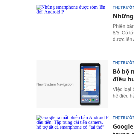
THỊ TRƯỜ
Những 
Phiên bản
8/5. Có t
được lên 
THỊ TRƯỜ
Bỏ bộ 
điều h
Việc loại
hệ điều h
THỊ TRƯỜ
Google