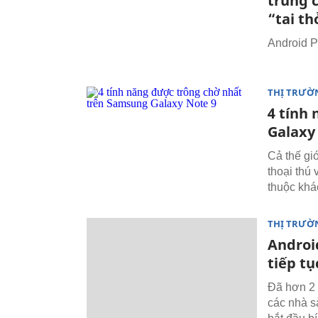
trung c
“tai th
Android P
THỊ TRƯỜ
4 tính
Galaxy
Cả thế gi
thoại thú
thuộc khá
THỊ TRƯỜ
Androi
tiếp t
Đã hơn 2 
các nhà s