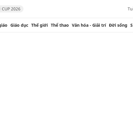
 CUP 2026
Tu
giáo
Giáo dục
Thế giới
Thể thao
Văn hóa - Giải trí
Đời sống
S