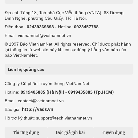
Địa chỉ: Tầng 18, Toà nhà Cục Viễn thông (VNTA), 68 Dương
Đình Nghệ, phường Cầu Giấy, TP. Hà Nội.
Điện thoại:
02439369898
- Hotline:
0923457788
Email: vietnamnet@vietnamnet.vn
© 1997 Báo VietNamNet. All rights reserved. Chỉ được phát hành
lại thông tin từ website này khi có sự đồng ý bằng văn bản của
báo VietNamNet.
Liên hệ quảng cáo
Công ty Cổ phần Truyền thông VietNamNet
0919405885 (Hà Nội)
0919435885 (Tp.HCM)
Hotline:
-
Email: contact@vietnamnet.vn
http://vads.vn
Báo giá:
Hỗ trợ kỹ thuật: support@tech.vietnamnet.vn
Tải ứng dụng
Độc giả gửi bài
Tuyển dụng