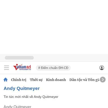
# Điểm chuẩn ĐH-CĐ
Chính trị
Thời sự
Kinh doanh
Dân tộc và Tôn giáo
Andy Quitmeyer
Tin tức mới nhất về
Andy Quitmeyer
Andy Quitmeyer