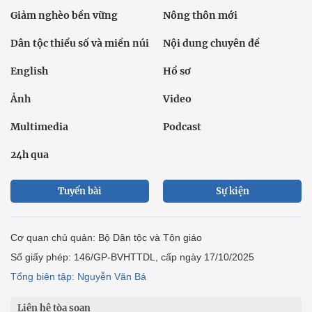
Giảm nghèo bền vững
Nông thôn mới
Dân tộc thiểu số và miền núi
Nội dung chuyên đề
English
Hồ sơ
Ảnh
Video
Multimedia
Podcast
24h qua
Tuyến bài
Sự kiện
Cơ quan chủ quản: Bộ Dân tộc và Tôn giáo
Số giấy phép: 146/GP-BVHTTDL, cấp ngày 17/10/2025
Tổng biên tập: Nguyễn Văn Bá
Liên hệ tòa soạn