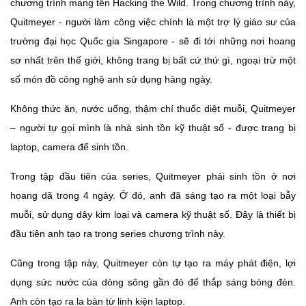
chương trình mang tên Hacking the Wild. Trong chương trình này,
Quitmeyer - người làm công việc chính là một trợ lý giáo sư của
trường đại học Quốc gia Singapore - sẽ đi tới những nơi hoang
sơ nhất trên thế giới, không trang bị bất cứ thứ gì, ngoại trừ một
số món đồ công nghệ anh sử dụng hàng ngày.
Không thức ăn, nước uống, thậm chí thuốc diệt muỗi, Quitmeyer
– người tự gọi mình là nhà sinh tồn kỹ thuật số - được trang bị
laptop, camera để sinh tồn.
Trong tập đầu tiên của series, Quitmeyer phải sinh tồn ở nơi
hoang dã trong 4 ngày. Ở đó, anh đã sáng tạo ra một loại bẫy
muỗi, sử dụng dây kim loại và camera kỹ thuật số. Đây là thiết bị
đầu tiên anh tạo ra trong series chương trình này.
Cũng trong tập này, Quitmeyer còn tự tạo ra máy phát điện, lợi
dụng sức nước của dòng sông gần đó để thắp sáng bóng đèn.
Anh còn tạo ra la bàn từ linh kiện laptop.