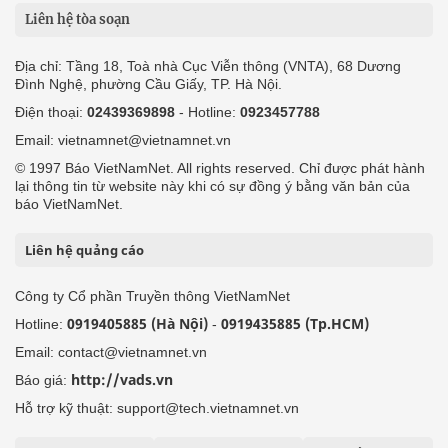
Liên hệ tòa soạn
Địa chỉ: Tầng 18, Toà nhà Cục Viễn thông (VNTA), 68 Dương
Đình Nghệ, phường Cầu Giấy, TP. Hà Nội.
Điện thoại:
02439369898
- Hotline:
0923457788
Email: vietnamnet@vietnamnet.vn
© 1997 Báo VietNamNet. All rights reserved. Chỉ được phát hành
lại thông tin từ website này khi có sự đồng ý bằng văn bản của
báo VietNamNet.
Liên hệ quảng cáo
Công ty Cổ phần Truyền thông VietNamNet
0919405885 (Hà Nội)
0919435885 (Tp.HCM)
Hotline:
-
Email: contact@vietnamnet.vn
http://vads.vn
Báo giá:
Hỗ trợ kỹ thuật: support@tech.vietnamnet.vn