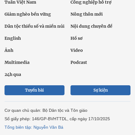
Tuần Việt Nam
Công nghiệp hỗ trợ
Giảm nghèo bền vững
Nông thôn mới
Dân tộc thiểu số và miền núi
Nội dung chuyên đề
English
Hồ sơ
Ảnh
Video
Multimedia
Podcast
24h qua
Tuyến bài
Sự kiện
Cơ quan chủ quản: Bộ Dân tộc và Tôn giáo
Số giấy phép: 146/GP-BVHTTDL, cấp ngày 17/10/2025
Tổng biên tập: Nguyễn Văn Bá