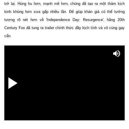
trở lại. Hùng hu hơn, mạnh mẽ hơn, chúng đã tạo ra một thảm kịch
kinh khủng hơn xưa gấp nhiều lần. Để giúp khán giả có thể tưởng
tượng rõ nét hơn về 'Independence Day: Resurgence', hãng 20th
Century Fox đã tung ra trailer chính thức đầy kịch tính và vô cùng gay
cấn.