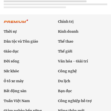
Chính trị
Thời sự
Kinh doanh
Dân tộc và Tôn giáo
Thể thao
Giáo dục
Thế giới
Đời sống
Văn hóa - Giải trí
Sức khỏe
Công nghệ
Ô tô xe máy
Du lịch
Bất động sản
Bạn đọc
Tuần Việt Nam
Công nghiệp hỗ trợ
Giảm nghèo bền vững
Nông thôn mới