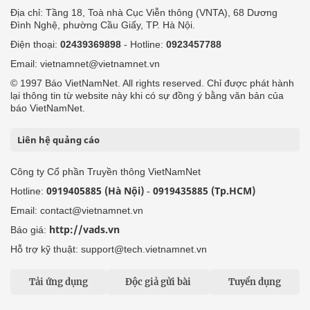
Địa chỉ: Tầng 18, Toà nhà Cục Viễn thông (VNTA), 68 Dương
Đình Nghệ, phường Cầu Giấy, TP. Hà Nội.
Điện thoại:
02439369898
- Hotline:
0923457788
Email: vietnamnet@vietnamnet.vn
© 1997 Báo VietNamNet. All rights reserved. Chỉ được phát hành
lại thông tin từ website này khi có sự đồng ý bằng văn bản của
báo VietNamNet.
Liên hệ quảng cáo
Công ty Cổ phần Truyền thông VietNamNet
0919405885 (Hà Nội)
0919435885 (Tp.HCM)
Hotline:
-
Email: contact@vietnamnet.vn
http://vads.vn
Báo giá:
Hỗ trợ kỹ thuật: support@tech.vietnamnet.vn
Tải ứng dụng
Độc giả gửi bài
Tuyển dụng