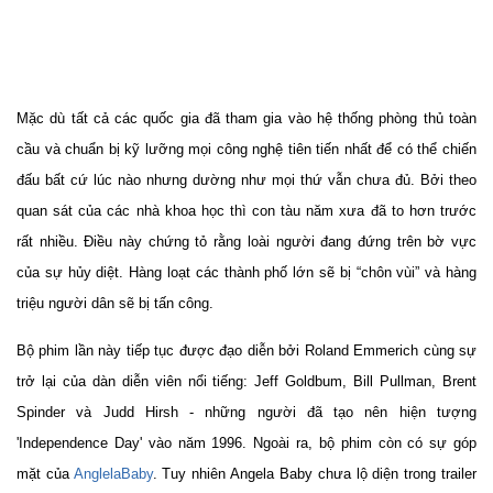
Mặc dù tất cả các quốc gia đã tham gia vào hệ thống phòng thủ toàn
cầu và chuẩn bị kỹ lưỡng mọi công nghệ tiên tiến nhất để có thể chiến
đấu bất cứ lúc nào nhưng dường như mọi thứ vẫn chưa đủ. Bởi theo
quan sát của các nhà khoa học thì con tàu năm xưa đã to hơn trước
rất nhiều. Điều này chứng tỏ rằng loài người đang đứng trên bờ vực
của sự hủy diệt. Hàng loạt các thành phố lớn sẽ bị “chôn vùi” và hàng
triệu người dân sẽ bị tấn công.
Bộ phim lần này tiếp tục được đạo diễn bởi Roland Emmerich cùng sự
trở lại của dàn diễn viên nổi tiếng: Jeff Goldbum, Bill Pullman, Brent
Spinder và Judd Hirsh - những người đã tạo nên hiện tượng
'Independence Day' vào năm 1996. Ngoài ra, bộ phim còn có sự góp
mặt của
AnglelaBaby
. Tuy nhiên Angela Baby chưa lộ diện trong trailer