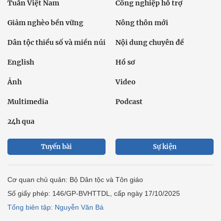
Tuần Việt Nam
Công nghiệp hỗ trợ
Giảm nghèo bền vững
Nông thôn mới
Dân tộc thiểu số và miền núi
Nội dung chuyên đề
English
Hồ sơ
Ảnh
Video
Multimedia
Podcast
24h qua
Tuyến bài
Sự kiện
Cơ quan chủ quản: Bộ Dân tộc và Tôn giáo
Số giấy phép: 146/GP-BVHTTDL, cấp ngày 17/10/2025
Tổng biên tập: Nguyễn Văn Bá