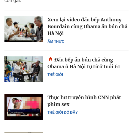
con gái.
Xem lại video đầu bếp Anthony
Bourdain cùng Obama ăn bún chả
Hà Nội
ẨM THỰC
Đầu bếp ăn bún chả cùng
Obama ở Hà Nội tự tử ở tuổi 61
THẾ GIỚI
Thực hư truyền hình CNN phát
phim sex
THẾ GIỚI ĐÓ ĐÂY