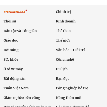
Chính trị
Thời sự
Kinh doanh
Dân tộc và Tôn giáo
Thể thao
Giáo dục
Thế giới
Đời sống
Văn hóa - Giải trí
Sức khỏe
Công nghệ
Ô tô xe máy
Du lịch
Bất động sản
Bạn đọc
Tuần Việt Nam
Công nghiệp hỗ trợ
Giảm nghèo bền vững
Nông thôn mới