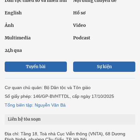
Dân tộc thiểu số và miền núi
Nội dung chuyên đề
English
Hồ sơ
Ảnh
Video
Multimedia
Podcast
24h qua
Tuyến bài
Sự kiện
Cơ quan chủ quản: Bộ Dân tộc và Tôn giáo
Số giấy phép: 146/GP-BVHTTDL, cấp ngày 17/10/2025
Tổng biên tập: Nguyễn Văn Bá
Liên hệ tòa soạn
Địa chỉ: Tầng 18, Toà nhà Cục Viễn thông (VNTA), 68 Dương
Đình Nghệ, phường Cầu Giấy, TP. Hà Nội.