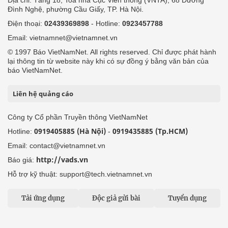
Địa chỉ: Tầng 18, Toà nhà Cục Viễn thông (VNTA), 68 Dương
Đình Nghệ, phường Cầu Giấy, TP. Hà Nội.
Điện thoại:
02439369898
- Hotline:
0923457788
Email: vietnamnet@vietnamnet.vn
© 1997 Báo VietNamNet. All rights reserved. Chỉ được phát hành
lại thông tin từ website này khi có sự đồng ý bằng văn bản của
báo VietNamNet.
Liên hệ quảng cáo
Công ty Cổ phần Truyền thông VietNamNet
0919405885 (Hà Nội)
0919435885 (Tp.HCM)
Hotline:
-
Email: contact@vietnamnet.vn
http://vads.vn
Báo giá:
Hỗ trợ kỹ thuật: support@tech.vietnamnet.vn
Tải ứng dụng
Độc giả gửi bài
Tuyển dụng