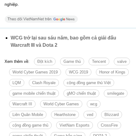
nghiệp.
WCG trở lại sau sáu năm, bao gồm cả giải đấu
Warcraft III và Dota 2
Xem thêm về:
Đột kích
Game thủ
Tencent
valve
World Cyber Games 2019
WCG 2019
Honor of Kings
LQM
Clash Royale
cộng đồng game thủ Việt
game mobile chiến thuật
gMO chiến thuật
smilegate
Warcraft III
World Cyber Games
wcg
Liên Quân Mobile
Hearthstone
ved
Blizzard
cộng đồng game thủ
VietNam Esports
CrossFire
game chiến thuật
Game bắn súng
DOTA 2