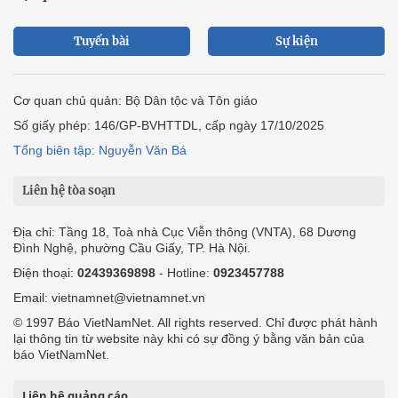
Tuyến bài
Sự kiện
Cơ quan chủ quản: Bộ Dân tộc và Tôn giáo
Số giấy phép: 146/GP-BVHTTDL, cấp ngày 17/10/2025
Tổng biên tập: Nguyễn Văn Bá
Liên hệ tòa soạn
Địa chỉ: Tầng 18, Toà nhà Cục Viễn thông (VNTA), 68 Dương
Đình Nghệ, phường Cầu Giấy, TP. Hà Nội.
Điện thoại:
02439369898
- Hotline:
0923457788
Email: vietnamnet@vietnamnet.vn
© 1997 Báo VietNamNet. All rights reserved. Chỉ được phát hành
lại thông tin từ website này khi có sự đồng ý bằng văn bản của
báo VietNamNet.
Liên hệ quảng cáo