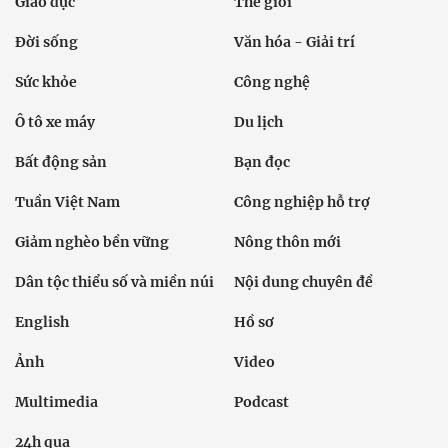
Giáo dục
Thế giới
Đời sống
Văn hóa - Giải trí
Sức khỏe
Công nghệ
Ô tô xe máy
Du lịch
Bất động sản
Bạn đọc
Tuần Việt Nam
Công nghiệp hỗ trợ
Giảm nghèo bền vững
Nông thôn mới
Dân tộc thiểu số và miền núi
Nội dung chuyên đề
English
Hồ sơ
Ảnh
Video
Multimedia
Podcast
24h qua