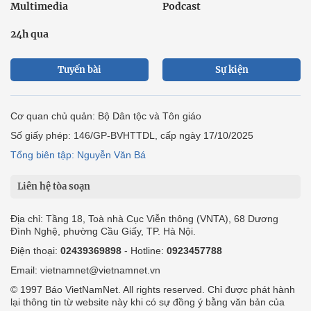
Multimedia
Podcast
24h qua
Tuyến bài
Sự kiện
Cơ quan chủ quản: Bộ Dân tộc và Tôn giáo
Số giấy phép: 146/GP-BVHTTDL, cấp ngày 17/10/2025
Tổng biên tập: Nguyễn Văn Bá
Liên hệ tòa soạn
Địa chỉ: Tầng 18, Toà nhà Cục Viễn thông (VNTA), 68 Dương
Đình Nghệ, phường Cầu Giấy, TP. Hà Nội.
Điện thoại:
02439369898
- Hotline:
0923457788
Email: vietnamnet@vietnamnet.vn
© 1997 Báo VietNamNet. All rights reserved. Chỉ được phát hành
lại thông tin từ website này khi có sự đồng ý bằng văn bản của