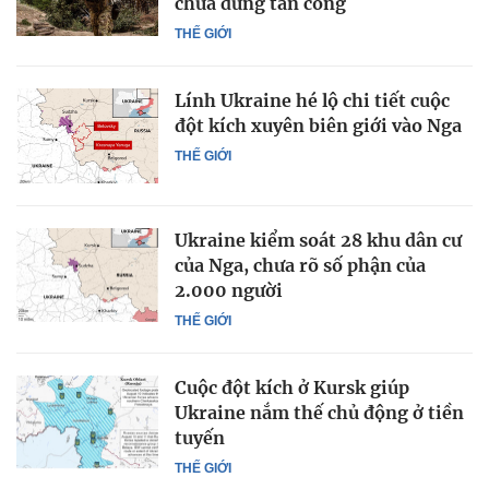
chưa dừng tấn công
THẾ GIỚI
Lính Ukraine hé lộ chi tiết cuộc
đột kích xuyên biên giới vào Nga
THẾ GIỚI
Ukraine kiểm soát 28 khu dân cư
của Nga, chưa rõ số phận của
2.000 người
THẾ GIỚI
Cuộc đột kích ở Kursk giúp
Ukraine nắm thế chủ động ở tiền
tuyến
THẾ GIỚI